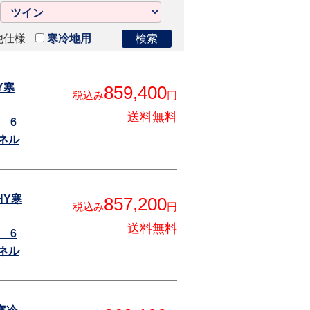
他仕様
寒冷地用
Y寒
859,400
税込み
円
送料無料
 6
ネル
HY寒
857,200
税込み
円
送料無料
 6
ネル