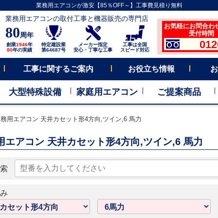
業務用エアコンが激安【85％OFF～】工事費見積り無料
業務用エアコンの取付工事と機器販売の専門店
お気軽にお問合わ
80
受付時間 平
周年
012
創業
1946
年
特定建設業
メーカー指定
工事は全国
80
年の実績
第64687号
安心・丁寧な工事
スピード対応
工事に関するご案内
お役立ち情報
お
大型特殊設備
家庭用エアコン
ご提案商品
務用エアコン 天井カセット形4方向,ツイン,6 馬力
用エアコン 天井カセット形4方向,ツイン,6 馬力
索
み