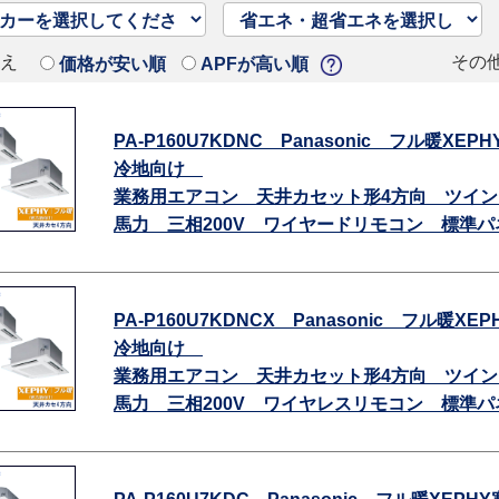
替え
その
価格が安い順
APFが高い順
PA-P160U7KDNC Panasonic フル暖XEPH
冷地向け
業務用エアコン 天井カセット形4方向 ツイン
馬力 三相200V ワイヤードリモコン 標準パ
PA-P160U7KDNCX Panasonic フル暖XEP
冷地向け
業務用エアコン 天井カセット形4方向 ツイン
馬力 三相200V ワイヤレスリモコン 標準パ