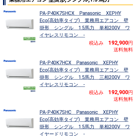
PA-P40K7SHCX Panasonic XEPHY
Eco(高効率タイプ)
業務用エアコン 壁
掛形 シングル 1.5馬力 単相200V ワ
並べ替え
価格が安い順
APFが高い順
イヤレスリモコン -
その他仕様
寒冷地用
192,900
税込み
円
送料無料
PA-P40K7HCX Panasonic XEPHY
Eco(高効率タイプ)
業務用エアコン 壁
掛形 シングル 1.5馬力 三相200V ワ
イヤレスリモコン -
192,900
税込み
円
送料無料
PA-P40K7SHC Panasonic XEPHY
Eco(高効率タイプ)
業務用エアコン 壁
掛形 シングル 1.5馬力 単相200V ワ
イヤードリモコン -