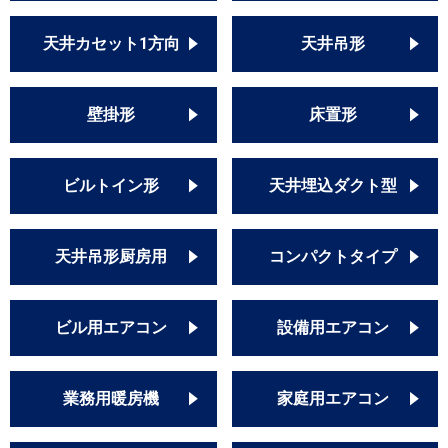
PA-P56B6GB
天井カセット1方向
天井吊形
壁掛形
床置形
ビルトイン形
天井埋込ダクト型
天井吊形厨房用
コンパクトタイプ
ビル用エアコン
設備用エアコン
業務用暖房機
家庭用エアコン