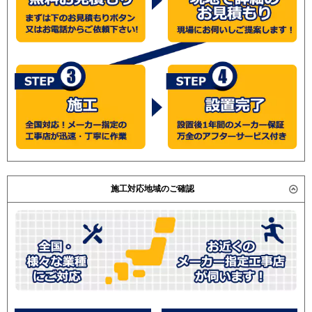
ZRP56SKD / PSZ-ZRP56KD /
SSRV56BYV
(こちらの型番は参考です。メーカーや仕様によって価格
SSRV56BYT
は異なります。旧型番は在庫切れの可能性がございま
す。）
東芝
RFXA05633JBU
RFXA05633BU
三菱電機
PSZ-ZRMP56SKV
PSZ-ZRMP56KV
PSZ-ZRMP56SKR
PSZ-ZRMP56KR
PSZ-ZRMP56SK2
PSZ-ZRMP56K2
施工対応地域のご確認
PSZ-ZRMP56SKY
PSZ-ZRMP56KY
PSZ-ZRMP56SKZ
PSZ-ZRMP56KZ
PSZ-ZRMP56SK3
PSZ-ZRMP56K3
PSZ-ZRMP56SK4