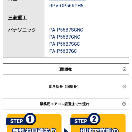
RPV-GP56RGH5
三菱重工
パナソニック
PA-P56B7SGNC
PA-P56B7GNC
PA-P56B7SGC
PA-P56B7GC
旧型機種
ダイキン
SSRV56BCV
参考型番（旧型番）
SSRV56BCT
SSRV56CV
ダイキン SSRV56BAT / SSRV56BT / SZZV56CBT /
SSRV56CT
業務用エアコン設置までの流れ
SZZV56CBV / 日立 RPV-AP56GH4 / RPV-AP56GHJ1 /
SSRV56BJV
RPV-AP56GH1 / RPV-AP56GHJ2 / RPV-AP56GH2 / 三菱
SSRV56BJT
電機 PSZ-ZRMP56KK / PSZ-ZRP56SKE / PSZ-ZRP56KE
SSRV56BFV
/ 日立 RPV-AP56GHJ1 / RPV-AP56GH1 / 三菱電機 PSZ-
SSRV56BFT