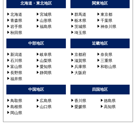
PSZ-ZRMP56K4
北海道・東北地区
関東地区
PSZ-ZRMP56SK5
北海道
宮城県
群馬道
東京都
PSZ-ZRMP56K5
青森県
山形県
栃木県
千葉県
岩手県
福島県
茨城県
神奈川県
日立
RPV-GP56RGHJ1
秋田県
埼玉県
RPV-GP56RGH1
中部地区
近畿地区
RPV-AP56GHJ6
RPV-AP56GH6
新潟道
岐阜県
京都府
奈良県
RPV-GP56RGHJ3
石川県
山梨県
滋賀県
三重県
RPV-GP56RGH3
富山県
愛知県
兵庫県
和歌山県
長野県
静岡県
大阪府
RPV-GP56RGHJ2
福井県
RPV-GP56RGH2
RPV-GP56RGHJ
中国地区
四国地区
RPV-GP56RGH
鳥取県
広島県
香川県
徳島県
RPV-AP56GHJ5
島根県
山口県
愛媛県
高知県
RPV-AP56GH5
岡山県
RPV-GP56RGHJ4
RPV-GP56RGH4