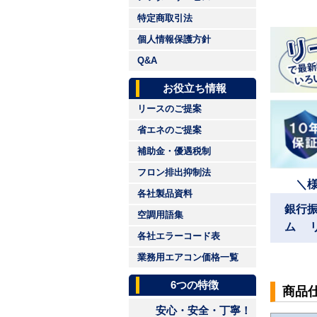
特定商取引法
個人情報保護方針
Q&A
お役立ち情報
リースのご提案
省エネのご提案
補助金・優遇税制
フロン排出抑制法
＼
各社製品資料
銀行
空調用語集
ム 
各社エラーコード表
業務用エアコン価格一覧
6つの特徴
商品
安心・安全・丁寧！