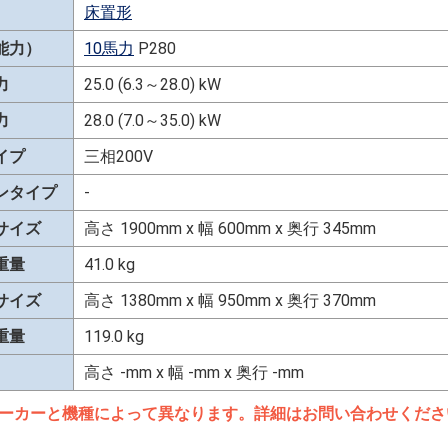
床置形
能力）
10馬力
P280
力
25.0 (6.3～28.0) kW
力
28.0 (7.0～35.0) kW
イプ
三相200V
ンタイプ
-
サイズ
高さ 1900mm x 幅 600mm x 奥行 345mm
重量
41.0 kg
サイズ
高さ 1380mm x 幅 950mm x 奥行 370mm
重量
119.0 kg
高さ -mm x 幅 -mm x 奥行 -mm
ーカーと機種によって異なります。詳細はお問い合わせくださ