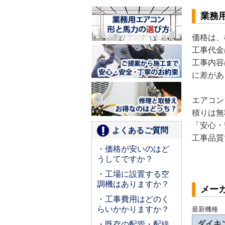
業務
価格は、
工事代金
工事内容
に差があ
エアコン
積りは無
「安心・
よくあるご質問
工事品質
・価格が安いのはど
うしてですか？
・工場に設置する空
調機はありますか？
メー
・工事費用はどのく
らいかかりますか？
最新機種
ダイキ
・既存の配管・配線