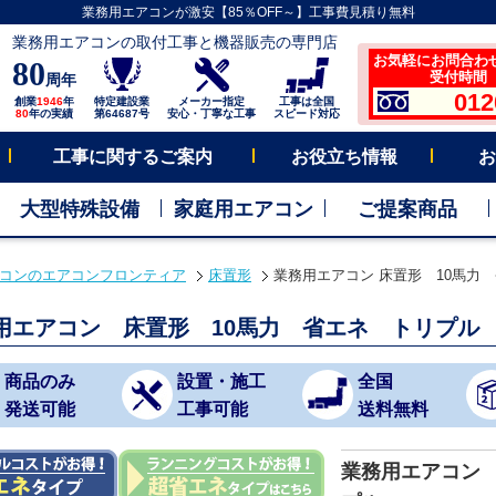
業務用エアコンが激安【85％OFF～】工事費見積り無料
業務用エアコンの取付工事と機器販売の専門店
お気軽にお問合わ
80
受付時間 平
周年
012
創業
1946
年
特定建設業
メーカー指定
工事は全国
80
年の実績
第64687号
安心・丁寧な工事
スピード対応
工事に関するご案内
お役立ち情報
お
大型特殊設備
家庭用エアコン
ご提案商品
コンのエアコンフロンティア
床置形
業務用エアコン 床置形 10馬力
用エアコン 床置形 10馬力 省エネ トリプル
商品のみ
設置・施工
全国
発送可能
工事可能
送料無料
業務用エアコン 