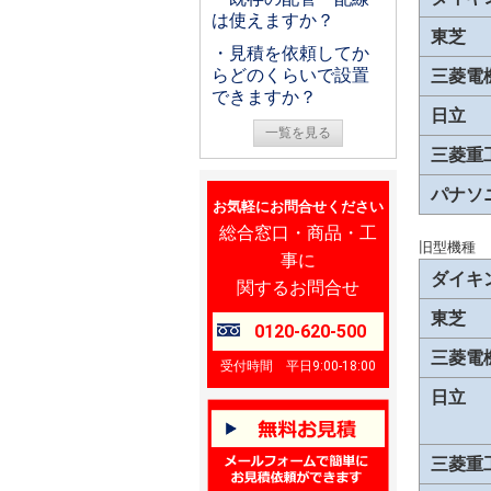
は使えますか？
東芝
・見積を依頼してか
らどのくらいで設置
三菱電
できますか？
日立
一覧を見る
三菱重
パナソ
お気軽にお問合せください
総合窓口・商品・工
旧型機種
事に
ダイキ
関するお問合せ
東芝
0120-620-500
三菱電
受付時間 平日9:00-18:00
日立
三菱重