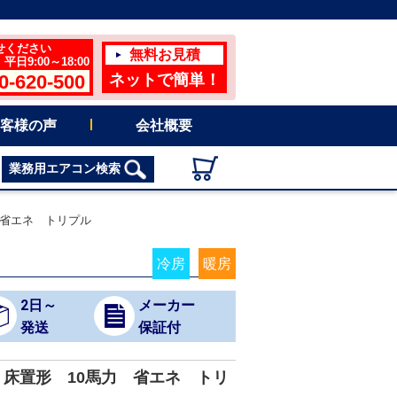
せください
無料お見積
日9:00～18:00
0-620-500
ネットで簡単！
客様の声
会社概要
業務用エアコン検索
 省エネ トリプル
冷房
暖房
2日～
メーカー
発送
保証付
床置形 10馬力 省エネ トリ