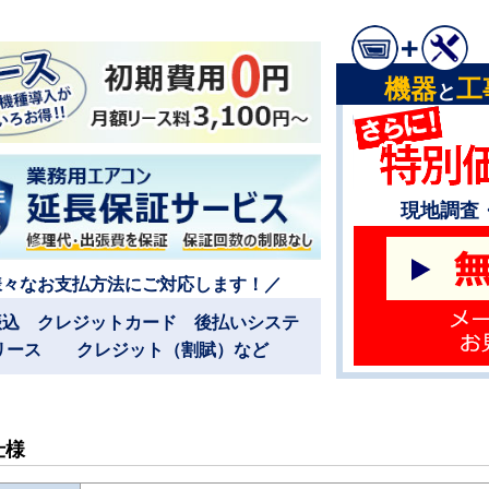
機器
工
と
現地調査
様々なお支払方法にご対応します！／
振込 クレジットカード 後払いシステ
リース クレジット（割賦）など
仕様