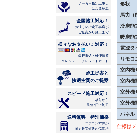
形状
メーカー指定工事店
による施工
馬力（
全国施工対応！
冷房能
お近くの指定工事店が
ご提案から施工まで
暖房能
様々なお支払いに対応！
電源タ
銀行振込・郵便振替
リモコ
クレジット・クレジットカード
室内機
施工提案と
快適空間のご提案
室内機
室外機
スピード施工対応！
承りから
室外機
最短2日で施工
パネル
送料無料・特別価格
エアコン本体が
仕様はメ
業界最安値級の低価格