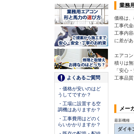
業務
価格は、
工事代金
工事内容
に差があ
エアコン
積りは無
「安心・
よくあるご質問
工事品質
・価格が安いのはど
うしてですか？
・工場に設置する空
メー
調機はありますか？
・工事費用はどのく
最新機種
らいかかりますか？
ダイキ
・既存の配管・配線