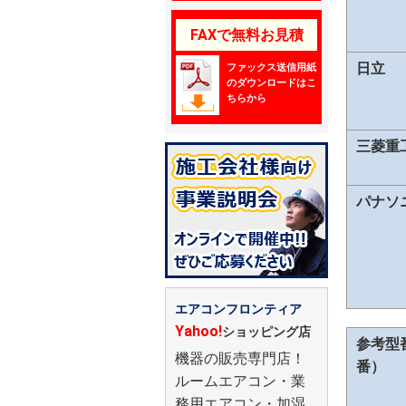
FAXで無料お見積
日立
ファックス送信用紙
のダウンロードはこ
ちらから
三菱重
パナソ
エアコンフロンティア
Yahoo!
ショッピング店
参考型
機器の販売専門店！
番）
ルームエアコン・業
務用エアコン・加湿