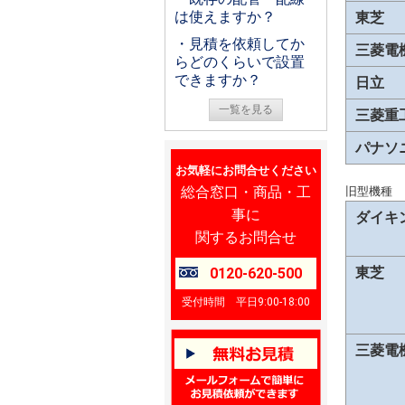
は使えますか？
東芝
・見積を依頼してか
三菱電
らどのくらいで設置
できますか？
日立
一覧を見る
三菱重
パナソ
お気軽にお問合せください
総合窓口・商品・工
旧型機種
事に
ダイキ
関するお問合せ
東芝
0120-620-500
受付時間 平日9:00-18:00
三菱電