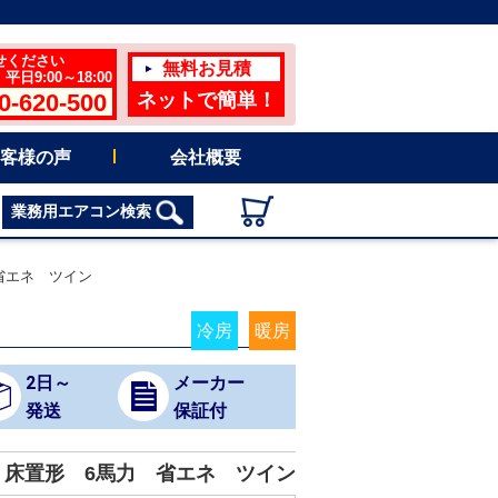
せください
無料お見積
日9:00～18:00
0-620-500
ネットで簡単！
客様の声
会社概要
業務用エアコン検索
省エネ ツイン
冷房
暖房
2日～
メーカー
発送
保証付
 床置形 6馬力 省エネ ツイン