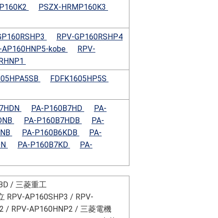
P160K2
PSZX-HRMP160K3
GP160RSHP3
RPV-GP160RSHP4
-AP160HNP5-kobe
RPV-
0RHNP1
605HPA5SB
FDFK1605HP5S
B7HDN
PA-P160B7HD
PA-
DNB
PA-P160B7HDB
PA-
DNB
PA-P160B6KDB
PA-
DN
PA-P160B7KD
PA-
CBD / 三菱重工
立 RPV-AP160SHP3 / RPV-
P2 / RPV-AP160HNP2 / 三菱電機