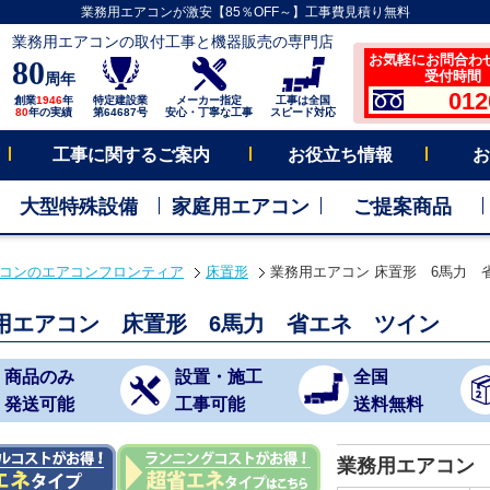
業務用エアコンが激安【85％OFF～】工事費見積り無料
業務用エアコンの取付工事と機器販売の専門店
お気軽にお問合わ
80
受付時間 平
周年
012
創業
1946
年
特定建設業
メーカー指定
工事は全国
80
年の実績
第64687号
安心・丁寧な工事
スピード対応
工事に関するご案内
お役立ち情報
お
大型特殊設備
家庭用エアコン
ご提案商品
コンのエアコンフロンティア
床置形
業務用エアコン 床置形 6馬力 
用エアコン 床置形 6馬力 省エネ ツイン
商品のみ
設置・施工
全国
発送可能
工事可能
送料無料
業務用エアコン