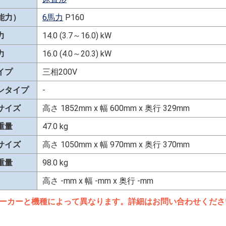
能力）
6馬力
P160
力
14.0 (3.7～16.0) kW
力
16.0 (4.0～20.3) kW
イプ
三相200V
ンタイプ
-
サイズ
高さ 1852mm x 幅 600mm x 奥行 329mm
重量
47.0 kg
サイズ
高さ 1050mm x 幅 970mm x 奥行 370mm
重量
98.0 kg
高さ -mm x 幅 -mm x 奥行 -mm
ーカーと機種によって異なります。詳細はお問い合わせくださ