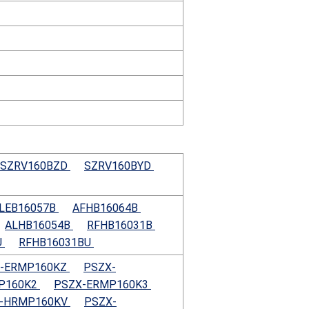
SZRV160BZD
SZRV160BYD
LEB16057B
AFHB16064B
ALHB16054B
RFHB16031B
U
RFHB16031BU
-ERMP160KZ
PSZX-
P160K2
PSZX-ERMP160K3
-HRMP160KV
PSZX-