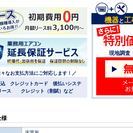
機器
工
と
現地調査
様々なお支払方法にご対応します！／
振込 クレジットカード 後払いシステ
リース クレジット（割賦）など
仕様
床置形