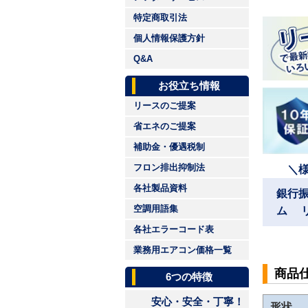
特定商取引法
個人情報保護方針
Q&A
お役立ち情報
リースのご提案
省エネのご提案
補助金・優遇税制
フロン排出抑制法
＼
各社製品資料
銀行
空調用語集
ム 
各社エラーコード表
業務用エアコン価格一覧
商品
6つの特徴
安心・安全・丁寧！
形状