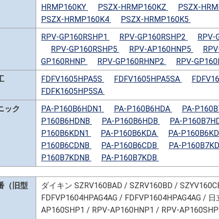
HRMP160KY
PSZX-HRMP160KZ
PSZX-HRM
PSZX-HRMP160K4
PSZX-HRMP160K5
RPV-GP160RSHP1
RPV-GP160RSHP2
RPV-
RPV-GP160RSHP5
RPV-AP160HNP5
RPV
GP160RHNP
RPV-GP160RHNP2
RPV-GP16
工
FDFV1605HPA5S
FDFV1605HPA5SA
FDFV1
FDFK1605HP5SA
ニック
PA-P160B6HDN1
PA-P160B6HDA
PA-P160
P160B6HDNB
PA-P160B6HDB
PA-P160B7H
P160B6KDN1
PA-P160B6KDA
PA-P160B6K
P160B6CDNB
PA-P160B6CDB
PA-P160B7K
P160B7KDNB
PA-P160B7KDB
番（旧型
ダイキン SZRV160BAD / SZRV160BD / SZYV160
FDFVP1604HPAG4AG / FDFVP1604HPAG4AG / 日
AP160SHP1 / RPV-AP160HNP1 / RPV-AP160SH