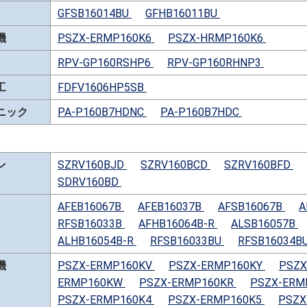
GFSB16014BU
GFHB16011BU
機
PSZX-ERMP160K6
PSZX-HRMP160K6
RPV-GP160RSHP6
RPV-GP160RHNP3
工
FDFV1606HP5SB
ニック
PA-P160B7HDNC
PA-P160B7HDC
ン
SZRV160BJD
SZRV160BCD
SZRV160BFD
SDRV160BD
AFEB16067B
AFEB16037B
AFSB16067B
A
RFSB16033B
AFHB16064B-R
ALSB16057B
ALHB16054B-R
RFSB16033BU
RFSB16034B
機
PSZX-ERMP160KV
PSZX-ERMP160KY
PSZX
ERMP160KW
PSZX-ERMP160KR
PSZX-ERM
PSZX-ERMP160K4
PSZX-ERMP160K5
PSZX