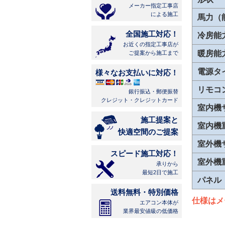
メーカー指定工事店
による施工
馬力（
全国施工対応！
冷房能
お近くの指定工事店が
暖房能
ご提案から施工まで
電源タ
様々なお支払いに対応！
リモコ
銀行振込・郵便振替
クレジット・クレジットカード
室内機
施工提案と
室内機
快適空間のご提案
室外機
スピード施工対応！
室外機
承りから
最短2日で施工
パネル
送料無料・特別価格
仕様はメ
エアコン本体が
業界最安値級の低価格