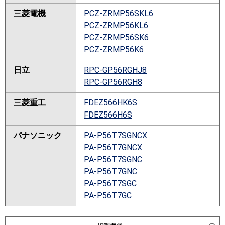
三菱電機
PCZ-ZRMP56SKL6
PCZ-ZRMP56KL6
PCZ-ZRMP56SK6
PCZ-ZRMP56K6
日立
RPC-GP56RGHJ8
RPC-GP56RGH8
三菱重工
FDEZ566HK6S
FDEZ566H6S
パナソニック
PA-P56T7SGNCX
PA-P56T7GNCX
PA-P56T7SGNC
PA-P56T7GNC
PA-P56T7SGC
PA-P56T7GC