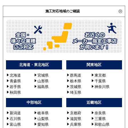
SSRH56BYNT
SSRH56BYV
施工対応地域のご確認
SSRH56BYT
東芝
RCXA05643JMU
RCXA05643MU
RCXA05643JXU
RCXA05643XU
RCXA05643JMUB
RCXA05643MUB
北海道・東北地区
関東地区
三菱電機
PCZ-ZRMP56SKLV
北海道
宮城県
群馬道
東京都
PCZ-ZRMP56KLV
青森県
山形県
栃木県
千葉県
PCZ-ZRMP56SKV
岩手県
福島県
茨城県
神奈川県
PCZ-ZRMP56KV
秋田県
埼玉県
PCZ-ZRMP56SKLR
中部地区
近畿地区
PCZ-ZRMP56KLR
PCZ-ZRMP56SKL2
新潟道
岐阜県
京都府
奈良県
石川県
山梨県
滋賀県
三重県
PCZ-ZRMP56KL2
富山県
愛知県
兵庫県
和歌山県
PCZ-ZRMP56SKR