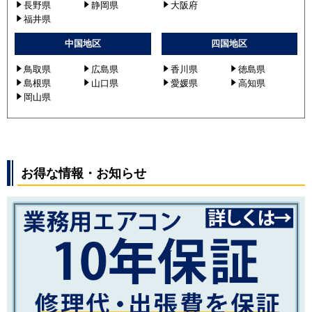
長野県
静岡県
大阪府
PCZ-ZRMP56KR
福井県
PCZ-ZRMP56SK2
中国地区
四国地区
PCZ-ZRMP56K2
PCZ-ZRMP56SKLY
鳥取県
広島県
香川県
徳島県
PCZ-ZRMP56KLY
島根県
山口県
愛媛県
高知県
PCZ-ZRMP56SKY
岡山県
PCZ-ZRMP56KY
PCZ-ZRMP56SKLZ
PCZ-ZRMP56KLZ
PCZ-ZRMP56SKL3
お得な情報・お知らせ
PCZ-ZRMP56KL3
PCZ-ZRMP56SKL4
PCZ-ZRMP56KL4
PCZ-ZRMP56SKZ
PCZ-ZRMP56KZ
PCZ-ZRMP56SK3
PCZ-ZRMP56K3
PCZ-ZRMP56SK4