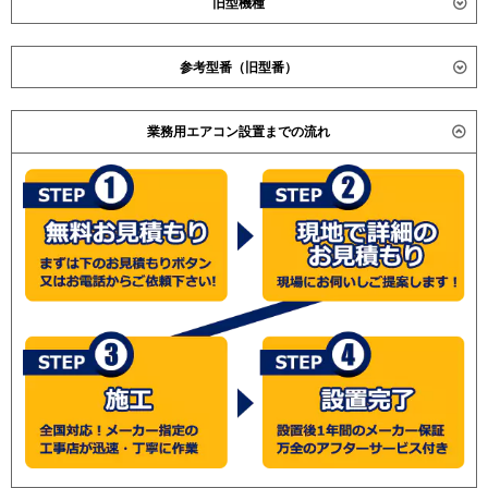
旧型機種
ダイキン
SSRH56BCNV
参考型番（旧型番）
SSRH56BCNT
SSRH56BCV
ダイキン SSRH56BAT / SSRH56BT / SZZH56CBT /
SSRH56BCT
業務用エアコン設置までの流れ
SZZH56CBNT / SZZH56CBV / SZZH56CBNV /
SSRH56CNV
SSRH56AT / SSRH56ANT / SSRH56AV / SSRH56ANV /
SSRH56CNT
日立 RPC-AP56GH5 / RPC-AP56GH4 /RPC-AP56GH2 /
SSRH56CV
RPC-AP56GHJ2 / 三菱電機 PCZ-ZRMP56KK / PCZ-
SSRH56CT
ZRMP56KH / PCZ-ZRP56SKE / PCZ-ZRP56KE / PCZ-
SSRH56BJNV
ZRP56SKLE / PCZ-ZRP56KLE / 三菱電機 PCZ-
SSRH56BJNT
ZRP56SKD / PCZ-ZRP56KD / PCZ-ZRP56SKLD / PCZ-
SSRH56BJV
ZRP56KLD /
SSRH56BJT
(こちらの型番は参考です。メーカーや仕様によって価格
SSRH56BFNV
は異なります。旧型番は在庫切れの可能性がございま
SSRH56BFNT
す。）
SSRH56BFV
SSRH56BFT
SSRH56BYNV