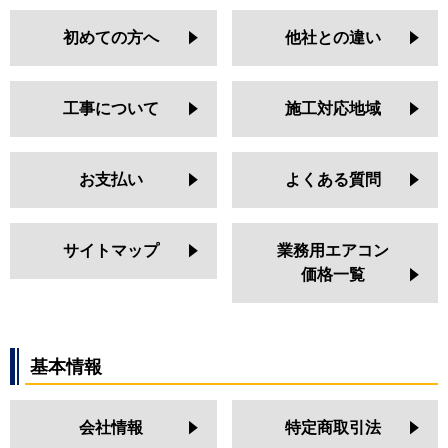
PA-P56T7SGB
初めての方へ
他社との違い
PA-P56T7GB
PA-P56T6SGN1
PA-P56T6GN1
工事について
施工対応地域
PA-P56T7GNB
PA-P56T6SGA
PA-P56T6GA
お支払い
よくある質問
PA-P56T6SGNB
PA-P56T6GNB
PA-P56T6SGB
サイトマップ
業務用エアコン
PA-P56T6GB
価格一覧
基本情報
会社情報
特定商取引法