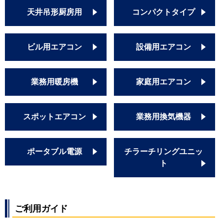
RPC-GP56RGH5
天井吊形厨房用
コンパクトタイプ
RPC-GP56RGHJ6
RPC-GP56RGH6
RPC-GP56RGHJ7
ビル用エアコン
設備用エアコン
RPC-GP56RGH7
三菱重工
FDEZ565HK5S
FDEZ565H5S
業務用暖房機
家庭用エアコン
FDEZ565HK5SA
FDEZ565H5SA
スポットエアコン
業務用換気機器
FDEZ565HKA5SA
FDEZ565HA5SA
パナソニック
PA-P56T7SGN
ポータブル電源
チラーチリングユニッ
PA-P56T7GN
ト
PA-P56T7SG
PA-P56T7G
PA-P56T7SGNBX
PA-P56T7GNBX
ご利用ガイド
PA-P56T7SGNB