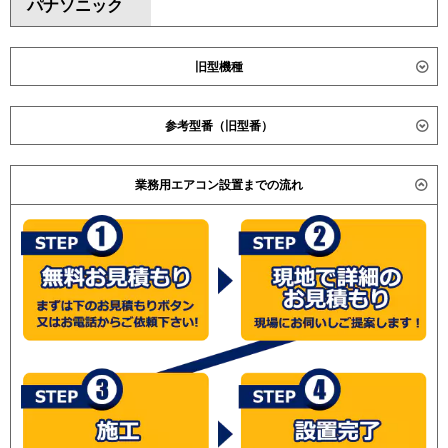
パナソニック
旧型機種
ダイキン
参考型番（旧型番）
東芝
日立 RPC-AP280GHG5 / RPC-AP280GHG2 / 日立 RPC-
業務用エアコン設置までの流れ
三菱電機
AP280GHG4 /
(こちらの型番は参考です。メーカーや仕様によって価格
日立
RPC-AP280GHG7
は異なります。旧型番は在庫切れの可能性がございま
RPC-AP280GHG7-kobe
す。）
RPC-GP280RGHG1
RPC-GP280RGHG1-G
RPC-GP280RGHG3
RPC-AP280GHG8
RPC-GP280RGHG
RPC-AP280GHG8-kobe
RPC-GP280RGHG2
RPC-GP280RGHG4