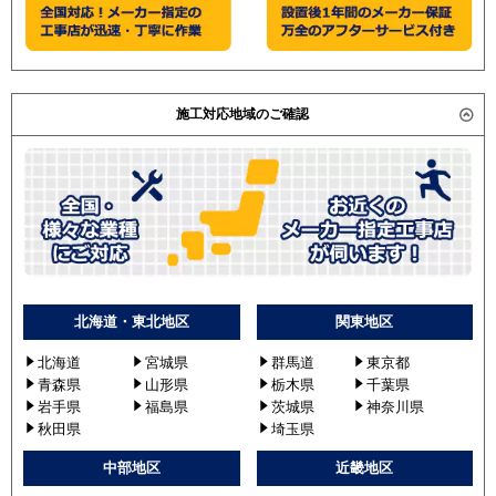
三菱重工
パナソニック
施工対応地域のご確認
北海道・東北地区
関東地区
北海道
宮城県
群馬道
東京都
青森県
山形県
栃木県
千葉県
岩手県
福島県
茨城県
神奈川県
秋田県
埼玉県
中部地区
近畿地区