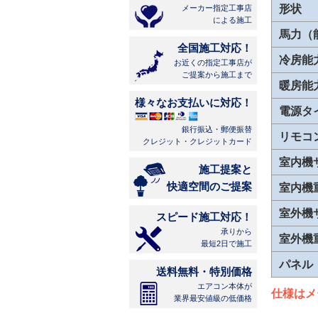
形状
メーカー指定工事店
による施工
馬力（
全国施工対応！
冷房能
お近くの指定工事店が
ご提案から施工まで
暖房能
様々なお支払いに対応！
電源タ
銀行振込・郵便振替
リモコ
クレジット・クレジットカード
室内機
施工提案と
快適空間のご提案
室内機
室外機
スピード施工対応！
承りから
室外機
最短2日で施工
パネル
送料無料・特別価格
エアコン本体が
仕様はメ
業界最安値級の低価格