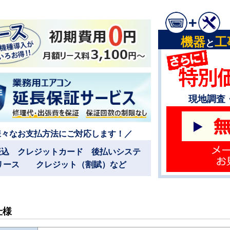
機器
工
と
現地調査
様々なお支払方法にご対応します！／
振込 クレジットカード 後払いシステ
リース クレジット（割賦）など
仕様