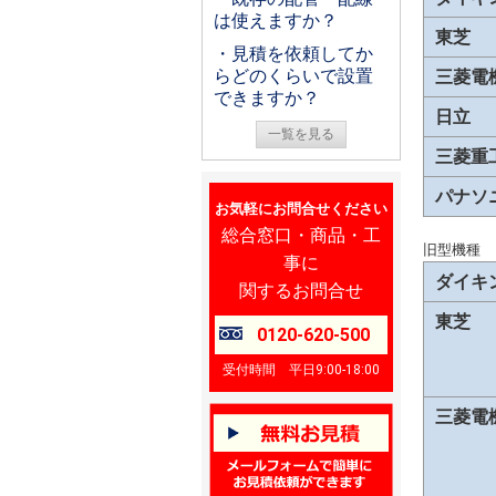
は使えますか？
東芝
・見積を依頼してか
らどのくらいで設置
三菱電
できますか？
日立
一覧を見る
三菱重
パナソ
お気軽にお問合せください
総合窓口・商品・工
旧型機種
事に
ダイキ
関するお問合せ
東芝
0120-620-500
受付時間 平日9:00-18:00
三菱電