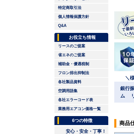
特定商取引法
個人情報保護方針
Q&A
お役立ち情報
リースのご提案
省エネのご提案
補助金・優遇税制
フロン排出抑制法
＼
各社製品資料
銀行
空調用語集
ム 
各社エラーコード表
業務用エアコン価格一覧
6つの特徴
商品
安心・安全・丁寧！