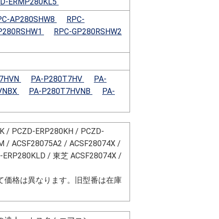
D-ERMP280KL5
PC-AP280SHW8
RPC-
P280RSHW1
RPC-GP280RSHW2
T7HVN
PA-P280T7HV
PA-
VNBX
PA-P280T7HVNB
PA-
/ PCZD-ERP280KH / PCZD-
 / ACSF28075A2 / ACSF28074X /
ERP280KLD / 東芝 ACSF28074X /
て価格は異なります。旧型番は在庫