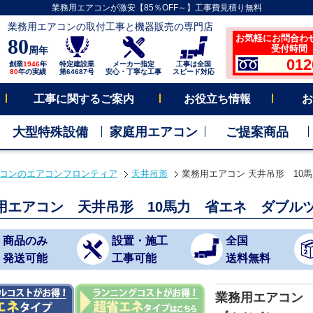
業務用エアコンが激安【85％OFF～】工事費見積り無料
業務用エアコンの取付工事と機器販売の専門店
お気軽にお問合わ
80
受付時間 平
周年
012
創業
1946
年
特定建設業
メーカー指定
工事は全国
80
年の実績
第64687号
安心・丁寧な工事
スピード対応
工事に関するご案内
お役立ち情報
お
大型特殊設備
家庭用エアコン
ご提案商品
コンのエアコンフロンティア
天井吊形
業務用エアコン 天井吊形 10
用エアコン 天井吊形 10馬力 省エネ ダブル
商品のみ
設置・施工
全国
発送可能
工事可能
送料無料
業務用エアコン 