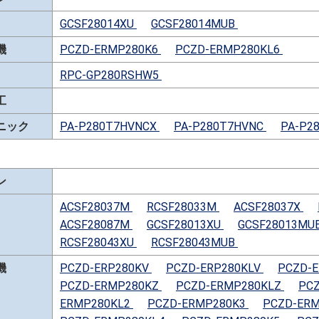
GCSF28014XU
GCSF28014MUB
機
PCZD-ERMP280K6
PCZD-ERMP280KL6
RPC-GP280RSHW5
工
ニック
PA-P280T7HVNCX
PA-P280T7HVNC
PA-P2
ン
ACSF28037M
RCSF28033M
ACSF28037X
ACSF28087M
GCSF28013XU
GCSF28013MU
RCSF28043XU
RCSF28043MUB
機
PCZD-ERP280KV
PCZD-ERP280KLV
PCZD-
PCZD-ERMP280KZ
PCZD-ERMP280KLZ
PC
ERMP280KL2
PCZD-ERMP280K3
PCZD-ER