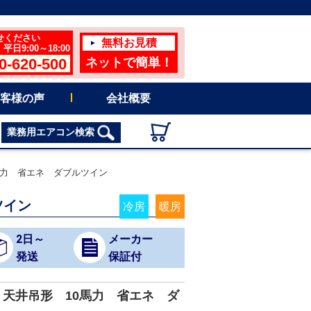
せください
無料お見積
日9:00～18:00
0-620-500
ネットで簡単！
客様の声
会社概要
業務用エアコン検索
馬力 省エネ ダブルツイン
ツイン
冷房
暖房
2日～
メーカー
発送
保証付
天井吊形 10馬力 省エネ ダ