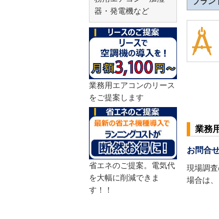
ブラン
器・発電機など
業務用エアコンのリース
をご提案します
業務
お問合
省エネのご提案。電気代
現場調査
を大幅に削減できま
場合は、
す！！