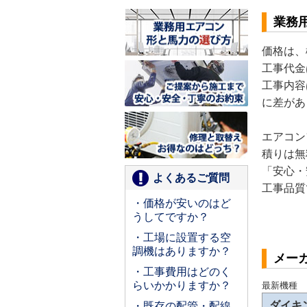
業務
価格は、
工事代金
工事内容
に差があ
エアコン
積りは無
「安心・
よくあるご質問
工事品質
・価格が安いのはど
うしてですか？
・工場に設置する空
調機はありますか？
メー
・工事費用はどのく
らいかかりますか？
最新機種
ダイキ
・既存の配管・配線