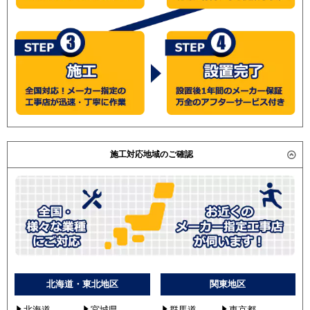
は異なります。旧型番は在庫切れの可能性がございま
SSRJH160BF
す。）
SSRJH160BJ
東芝
RCXA16033M
RCXA16033X
RCXA16012M
RCXA16012X
RCXA16043MU
RCXA16043XU
施工対応地域のご確認
RCXA16043MUB
三菱電機
PCZ-ZRMP160KLV
PCZ-ZRMP160KV
PCZ-ZRMP160KLR
PCZ-ZRMP160KL2
PCZ-ZRMP160KR
PCZ-ZRMP160K2
PCZ-ZRMP160KLY
北海道・東北地区
関東地区
PCZ-ZRMP160KY
北海道
宮城県
群馬道
東京都