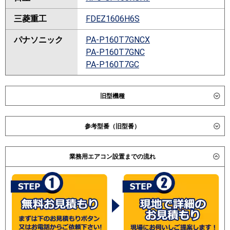
三菱重工
FDEZ1606H6S
パナソニック
PA-P160T7GNCX
PA-P160T7GNC
PA-P160T7GC
旧型機種
ダイキン
SSRH160BCN
参考型番（旧型番）
SSRH160BC
SSRH160CN
三菱重工 FDEZ1605H4B / ダイキン SSRH160BA /
SSRH160C
業務用エアコン設置までの流れ
SSRH160B / SZZH160CB / SZZH160CBN / SSRH160A /
SSRH160BJN
SSRH160AN / 日立 RPC-AP160GH5 / RPC-AP160GH4
SSRH160BJ
/RPC-AP160GH2 / 三菱電機 PCZ-ZRP160KE / PCZ-
SSRH160BFN
ZRP160KLE / 三菱電機 PCZ-ZRMP160KK / PCZ-
SSRH160BF
ZRMP160KH / PCZ-ZRP160KD / PCZ-ZRP160KLD /
SSRH160BYN
(こちらの型番は参考です。メーカーや仕様によって価格
SSRH160BY