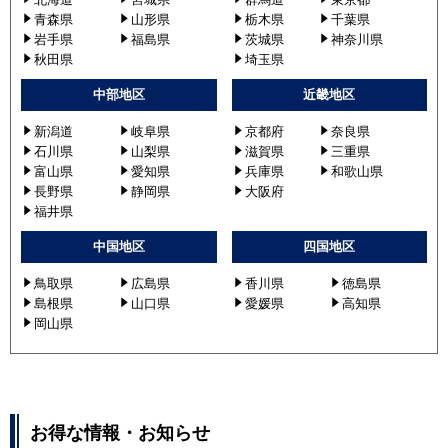
PCZ-ZRMP160KLZ
青森県
山形県
栃木県
千葉県
PCZ-ZRMP160KL3
岩手県
福島県
茨城県
神奈川県
PCZ-ZRMP160KZ
秋田県
埼玉県
PCZ-ZRMP160KL4
中部地区
近畿地区
PCZ-ZRMP160K3
PCZ-ZRMP160K4
新潟道
岐阜県
京都府
奈良県
石川県
山梨県
滋賀県
三重県
PCZ-ZRMP160KL5
富山県
愛知県
兵庫県
和歌山県
PCZ-ZRMP160K5
長野県
静岡県
大阪府
福井県
日立
RPC-GP160RGH2
RPC-AP160GH7
中国地区
四国地区
RPC-GP160RGH4
鳥取県
広島県
香川県
徳島県
RPC-GP160RGH1
島根県
山口県
愛媛県
高知県
RPC-AP160GH6
岡山県
RPC-GP160RGH3
RPC-GP160RGH8
RPC-GP160RGH5
RPC-GP160RGH6
お得な情報・お知らせ
RPC-GP160RGH7