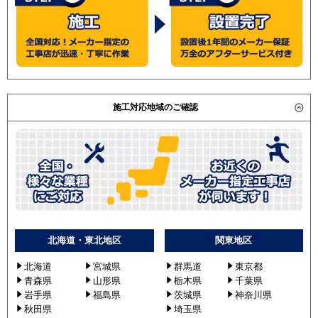
PA-P140T7GTNB
PA-P140T7GTB
PA-P140T6GTN1
PA-P140T6GTA
PA-P140T6GTNB
PA-P140T6GTB
施工対応地域のご確認
北海道・東北地区
関東地区
北海道
宮城県
群馬道
東京都
青森県
山形県
栃木県
千葉県
岩手県
福島県
茨城県
神奈川県
秋田県
埼玉県