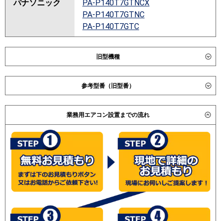
パナソニック
PA-P140T7GTNCX
PA-P140T7GTNC
PA-P140T7GTC
旧型機種
ダイキン
参考型番（旧型番）
東芝
日立 RPC-AP140GHG5 / RPC-AP140GHG2 / RPC-
業務用エアコン設置までの流れ
三菱電機
AP140GHG4 /
(こちらの型番は参考です。メーカーや仕様によって価格
日立
RPC-AP140GHG7
は異なります。旧型番は在庫切れの可能性がございま
RPC-AP140GHG7-kobe
す。）
三菱重工
パナソニック
PA-P140T7GTN
PA-P140T7GT
PA-P140T7GTNBX