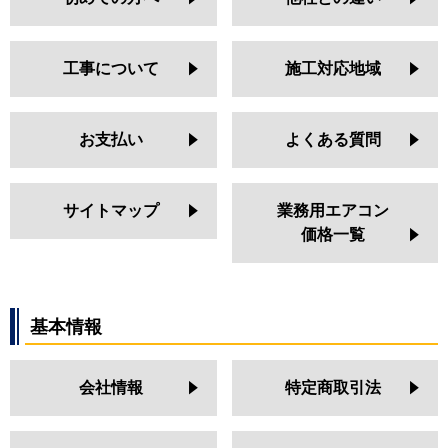
PLZ-ZRMP63SHLF5
PLZ-ZRMP63HLF5
PLZ-ZRMP63SHFG4
工事について
施工対応地域
PLZ-ZRMP63HFG4
PLZ-ZRMP63SHF5
PLZ-ZRMP63HF5
お支払い
よくある質問
PLZ-ZRMP63SHBF5
PLZ-ZRMP63HBF5
PLZ-ZRMP63SHFG5
サイトマップ
業務用エアコン
PLZ-ZRMP63HFG5
価格一覧
日立
RCI-GP63RGHJ2
RCI-GP63RGH2
RCI-AP63GHJ6
基本情報
RCI-AP63GH6
RCI-GP63RGHJ5
RCI-GP63RGH5
会社情報
特定商取引法
RCI-GP63RGHJ3
RCI-GP63RGH3