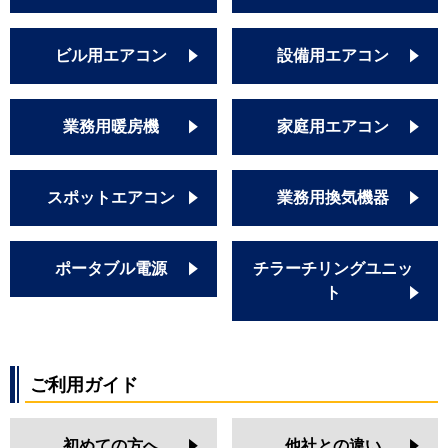
PLZ-ZRMP63SELFGR
PLZ-ZRMP63ELFGR
ビル用エアコン
設備用エアコン
PLZ-ZRMP63SEFGR
PLZ-ZRMP63EFGR
PLZ-ZRMP63SHFG2
業務用暖房機
家庭用エアコン
PLZ-ZRMP63HFG2
PLZ-ZRMP63SELFGY
PLZ-ZRMP63ELFGY
スポットエアコン
業務用換気機器
PLZ-ZRMP63SEFGY
PLZ-ZRMP63EFGY
PLZ-ZRMP63SHBF4
ポータブル電源
チラーチリングユニッ
PLZ-ZRMP63HBF4
ト
PLZ-ZRMP63SELFGZ
PLZ-ZRMP63ELFGZ
PLZ-ZRMP63SEFGZ
PLZ-ZRMP63EFGZ
ご利用ガイド
PLZ-ZRMP63SHFG3
PLZ-ZRMP63HFG3
初めての方へ
他社との違い