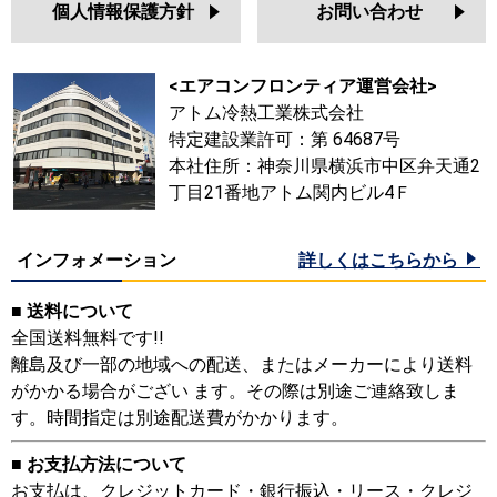
RCI-GP63RGHJ1
個人情報保護方針
お問い合わせ
RCI-GP63RGH1
RCI-AP63GHJ5
RCI-AP63GH5
<エアコンフロンティア運営会社>
RCI-GP63RGHJ6
アトム冷熱工業株式会社
RCI-GP63RGH6
特定建設業許可：第 64687号
RCI-GP63RGHJ7
本社住所：神奈川県横浜市中区弁天通2
RCI-GP63RGH7
丁目21番地アトム関内ビル4Ｆ
RCI-GP63RGHJ4
RCI-GP63RGH4
インフォメーション
詳しくはこちらから
RCI-GP63RGHJ8
RCI-GP63RGH8
■ 送料について
全国送料無料です!!
三菱重工
FDTZ635HK5S-airflex
離島及び一部の地域への配送、またはメーカーにより送料
FDTZ635H5S-airflex
がかかる場合がござい ます。その際は別途ご連絡致しま
FDTZ635HK5S-rakuri-na
す。時間指定は別途配送費がかかります。
FDTZ635H5S-rakuri-na
FDTZ635HK5S
■ お支払方法について
FDTZ635H5S
お支払は、クレジットカード・銀行振込・リース・クレジ