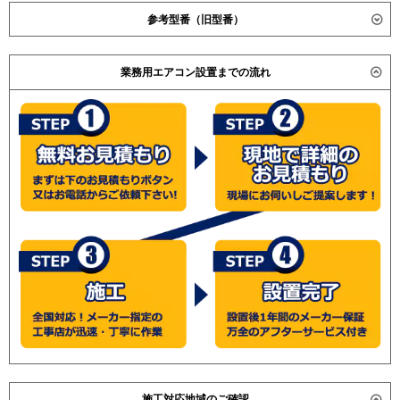
ダイキン
SSRC63BCNV
参考型番（旧型番）
SSRC63BCNT
SSRC63BCV
ダイキン SSRC63BAT / SSRC63BT / SZZC63CBTG /
SSRC63BCT
業務用エアコン設置までの流れ
SZZC63CBT / SZZC63CBNT / SZZN63CBT /
SSRC63CNV
SZZN63CBNT / SZZJC63CBT / SZZPC63CBT /
SSRC63CNT
SZZC63CBVG / SZZC63CBV / SZZC63CBNV /
SSRC63CV
SZZN63CBV / SZZN63CBNV / SZZJC63CBV /
SSRC63CT
SZZPC63CBV / SSRC63ATG / SSRC63AT / SSRC63ANT
SSRC63BJNV
/ SSRJC63AT / SSRPC63AT / SSRC63AVG / 日立 RCI-
SSRC63BJNT
AP63GH3 / RCI-AP63GH1 / RCI-AP63GHJ1 / 三菱電機
SSRC63BJV
PLZ-ZRMP63EFCK / PLZ-ZRMP63EFH / PLZ-
SSRC63BJT
ZRP63SBFCE / PLZ-ZRP63BFCE / PLZ-ZRP63SBFE /
SSRC63BFNV
PLZ-ZRP63BFE / ダイキン SZZC63CATG / SZZC63CAT
SSRC63BFNT
/ SZZC63CANT / SZZN63CAT / SZZN63CANT / 日立
SSRC63BFV
RCI-AP63GHJ1 / RCI-AP63GH1 / 三菱電機 PLZ-
SSRC63BFT
ZRP63SBFCD / PLZ-ZRP63BFCD / PLZ-ZRP63SBFD /
SSRC63BYNV
PLZ-ZRP63BFD /
SSRC63BYNT
(こちらの型番は参考です。メーカーや仕様によって価格
SSRC63BYV
は異なります。旧型番は在庫切れの可能性がございま
施工対応地域のご確認