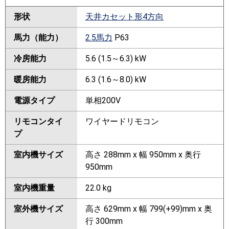
形状
天井カセット形4方向
馬力（能力）
2.5馬力
P63
冷房能力
5.6 (1.5～6.3) kW
暖房能力
6.3 (1.6～8.0) kW
電源タイプ
単相200V
リモコンタイ
ワイヤードリモコン
プ
室内機サイズ
高さ 288mm x 幅 950mm x 奥行
950mm
室内機重量
22.0 kg
室外機サイズ
高さ 629mm x 幅 799(+99)mm x 奥
行 300mm