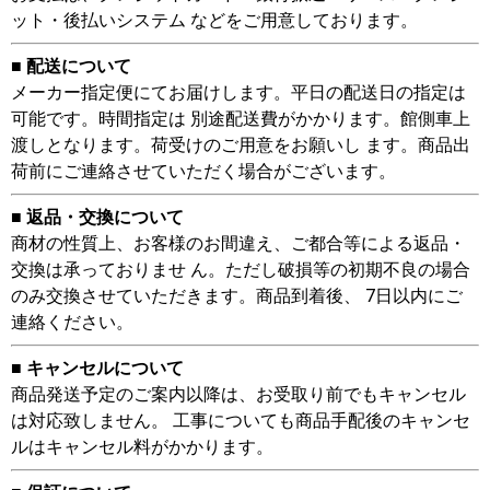
FDTZ635HK5S-airf
ット・後払いシステム などをご用意しております。
FDTZ635H5S-airf
FDTZ635HK5S-rak
■ 配送について
FDTZ635H5S-rak
メーカー指定便にてお届けします。平日の配送日の指定は
FDTZ635HK5SA
可能です。時間指定は 別途配送費がかかります。館側車上
FDTZ635H5SA
渡しとなります。荷受けのご用意をお願いし ます。商品出
FDTZ635HK5SA-airf
荷前にご連絡させていただく場合がございます。
FDTZ635H5SA-airf
FDTZ635HK5S-osj
■ 返品・交換について
FDTZ635H5S-osj
商材の性質上、お客様のお間違え、ご都合等による返品・
FDTZ635HK5SA-rak
交換は承っておりませ ん。ただし破損等の初期不良の場合
FDTZ635H5SA-rak
のみ交換させていただきます。商品到着後、 7日以内にご
FDTZ635HKA5SA
連絡ください。
FDTZ635HA5SA
■ キャンセルについて
FDTZ635HKA5SA-airf
商品発送予定のご案内以降は、お受取り前でもキャンセル
FDTZ635HA5SA-airf
は対応致しません。 工事についても商品手配後のキャンセ
FDTZ635HK5SA-osj
ルはキャンセル料がかかります。
FDTZ635H5SA-osj
FDTZ635HKA5SA-rak