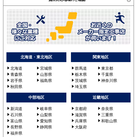
SSRC63BYT
す。）
SSRJC63BJV
SSRJC63BJT
SSRJC63BFV
SSRJC63BFT
SSRUC63BYV
SSRUC63BYT
SSRUC63CV
北海道・東北地区
関東地区
SSRUC63CT
北海道
宮城県
群馬道
東京都
東芝
GUXA06313JXU
青森県
山形県
栃木県
千葉県
岩手県
福島県
茨城県
神奈川県
GUXA06313XU
秋田県
埼玉県
GUXA06313JMUB
GUXA06313MUB
中部地区
近畿地区
RUXA06333JMU
新潟道
岐阜県
京都府
奈良県
RUXA06333MU
石川県
山梨県
滋賀県
三重県
RUXA06333JXU
富山県
愛知県
兵庫県
和歌山県
RUXA06333XU
長野県
静岡県
大阪府
RUXA06333JMUB
福井県