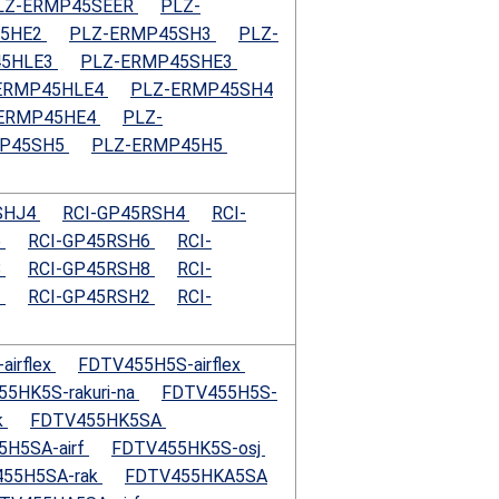
LZ-ERMP45SEER
PLZ-
45HE2
PLZ-ERMP45SH3
PLZ-
45HLE3
PLZ-ERMP45SHE3
ERMP45HLE4
PLZ-ERMP45SH4
ERMP45HE4
PLZ-
MP45SH5
PLZ-ERMP45H5
SHJ4
RCI-GP45RSH4
RCI-
6
RCI-GP45RSH6
RCI-
8
RCI-GP45RSH8
RCI-
2
RCI-GP45RSH2
RCI-
irflex
FDTV455H5S-airflex
5HK5S-rakuri-na
FDTV455H5S-
k
FDTV455HK5SA
5H5SA-airf
FDTV455HK5S-osj
55H5SA-rak
FDTV455HKA5SA