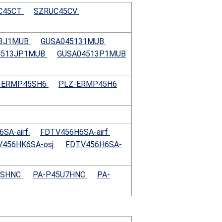
C45CT
SZRUC45CV
13J1MUB
GUSA045131MUB
4513JP1MUB
GUSA04513P1MUB
-ERMP45SH6
PLZ-ERMP45H6
SA-airf
FDTV456H6SA-airf
V456HK6SA-osj
FDTV456H6SA-
7SHNC
PA-P45U7HNC
PA-