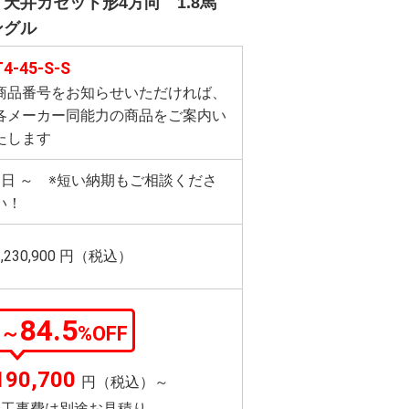
天井カセット形4方向 1.8馬
ングル
T4-45-S-S
商品番号をお知らせいただければ、
各メーカー同能力の商品をご案内い
たします
3日 ～ ※短い納期もご相談くださ
い！
1,230,900
円（税込）
84.5
～
%OFF
190,700
円（税込）～
※工事費は別途お見積り