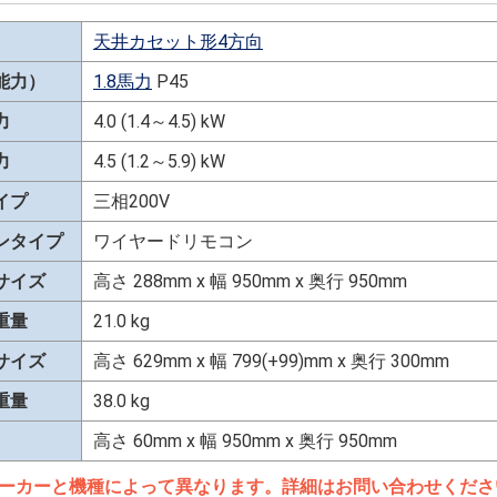
天井カセット形4方向
能力）
1.8馬力
P45
力
4.0 (1.4～4.5) kW
力
4.5 (1.2～5.9) kW
イプ
三相200V
ンタイプ
ワイヤードリモコン
サイズ
高さ 288mm x 幅 950mm x 奥行 950mm
重量
21.0 kg
サイズ
高さ 629mm x 幅 799(+99)mm x 奥行 300mm
重量
38.0 kg
高さ 60mm x 幅 950mm x 奥行 950mm
ーカーと機種によって異なります。詳細はお問い合わせくださ