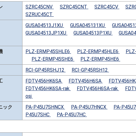
ン
SZRC45CNV
SZRC45CNT
SZRC45CV
SZR
SZRUC45CT
GUSA04513J1XU
GUSA045131XU
GUSA045
GUSA04513JP1XU
GUSA04513P1XU
GUSA0
機
PLZ-ERMP45SHLE6
PLZ-ERMP45HLE6
PLZ
PLZ-ERMP45SHE6
PLZ-ERMP45HE6
RCI-GP45RSHJ12
RCI-GP45RSH12
工
FDTV456HK6SA
FDTV456H6SA
FDTV456HK6
FDTV456HK6SA-rak
FDTV456H6SA-rak
FDT
osj
ニック
PA-P45U7SHNCX
PA-P45U7HNCX
PA-P45U
P45U7SHC
PA-P45U7HC