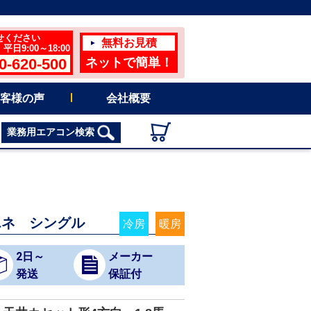
せください
無料お見積
日9:00～18:00
0-620-500
ネットで簡単！
客様の声
会社概要
業務用エアコン検索
エネ シングル
冷房
暖房
2日～
メーカー
発送
保証付