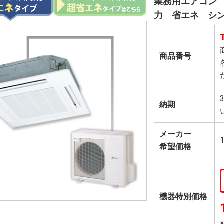
業務用エアコン 
力 省エネ シ
商品番号
納期
メーカー
希望価格
機器特別価格