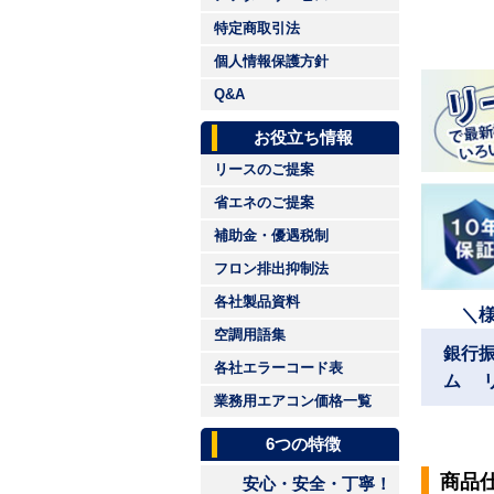
特定商取引法
個人情報保護方針
Q&A
お役立ち情報
リースのご提案
省エネのご提案
補助金・優遇税制
フロン排出抑制法
各社製品資料
＼
空調用語集
銀行
各社エラーコード表
ム 
業務用エアコン価格一覧
6つの特徴
商品
安心・安全・丁寧！