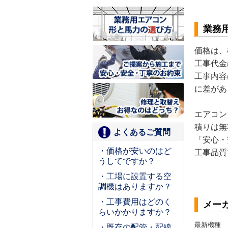
業務
価格は、
工事代金
工事内容
に差があ
エアコン
積りは無
よくあるご質問
「安心・
・価格が安いのはど
工事品質
うしてですか？
・工場に設置する空
調機はありますか？
・工事費用はどのく
メー
らいかかりますか？
最新機種
・既存の配管・配線