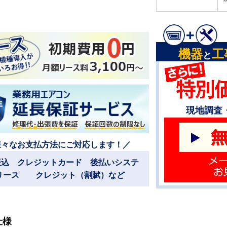
機器
工
と
現地調査
様々なお支払方法にご対応します！／
振込 クレジットカード 後払いシステ
リース クレジット（割賦）など
仕様