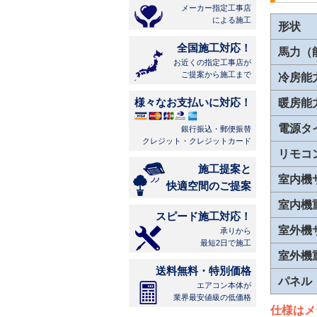
メーカー指定工事店
による施工
形状
全国施工対応！
馬力（
お近くの指定工事店が
ご提案から施工まで
冷房能
様々なお支払いに対応！
暖房能
電源タ
銀行振込・郵便振替
クレジット・クレジットカード
リモコ
施工提案と
室内機
快適空間のご提案
室内機
スピード施工対応！
室外機
承りから
最短2日で施工
室外機
送料無料・特別価格
パネル
エアコン本体が
業界最安値級の低価格
仕様はメ