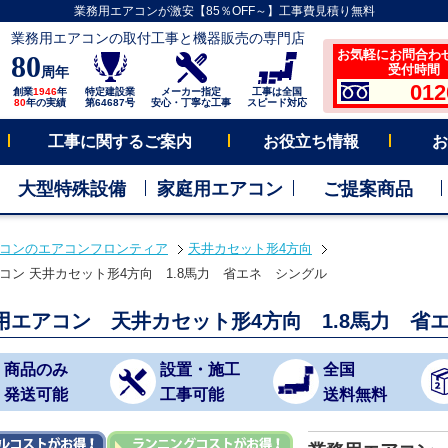
業務用エアコンが激安【85％OFF～】工事費見積り無料
業務用エアコンの取付工事と機器販売の専門店
お気軽にお問合わ
80
受付時間 平
周年
012
創業
1946
年
特定建設業
メーカー指定
工事は全国
80
年の実績
第64687号
安心・丁寧な工事
スピード対応
工事に関するご案内
お役立ち情報
お
大型特殊設備
家庭用エアコン
ご提案商品
コンのエアコンフロンティア
天井カセット形4方向
コン 天井カセット形4方向 1.8馬力 省エネ シングル
用エアコン 天井カセット形4方向 1.8馬力 省
商品のみ
設置・施工
全国
発送可能
工事可能
送料無料