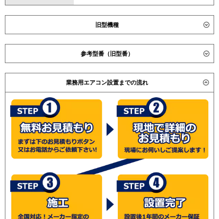
旧型機種
ダイキン
SSRC112BCND
参考型番（旧型番）
SSRC112BCD
SSRC112CND
ダイキン SSRC112BAD / SSRC112BD / SZZC112CBDG /
SSRC112CD
業務用エアコン設置までの流れ
SZZC112CBD / SZZC112CBND / SZZN112CBD /
SSRC112BJND
SZZN112CBND / SZZJC112CBD / SZZPC112CBD /
SSRC112BJD
SSRC112ADG / SSRC112AD / SSRC112AND /
SSRC112BFND
SSRJC112AD / SSRPC112AD / 日立 RCI-AP112GHP3 /
SSRC112BFD
RCI-AP112GHP1 / RCIC-AP112GHP2 / 三菱電機 PLZX-
SSRC112BYND
ZRMP112EFCK / PLZX-ZRMP112EFH / PLZX-
SSRC112BYD
ZRP112BFCE / PLZX-ZRP112BFE / ダイキン
SSRJC112BJD
SZZC112CADG / SZZC112CAD / SZZC112CAND /
SSRJC112BFD
SZZN112CAD / SZZN112CAND / 日立 RCI-AP112GHP1 /
SSRUC112BYD
RCIC-AP112GHP1 / 三菱電機 PLZX-ZRP112BFCD /
SSRUC112CD
PLZX-ZRP112BFD /
(こちらの型番は参考です。メーカーや仕様によって価格
東芝
GUXB11213XU