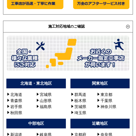
は異なります。旧型番は在庫切れの可能性がございま
GUXB11213MUB
す。）
RUXB11233MU
RUXB11233XU
施工対応地域のご確認
RUXB11233MUB
GUXB11213PXU
GUXB11213PMUB
三菱電機
PLZX-ZRMP112ELFV
PLZX-ZRMP112EFV
PLZX-ZRMP112ELFR
PLZX-ZRMP112EFR
PLZX-ZRMP112HLF2
北海道・東北地区
関東地区
PLZX-ZRMP112HF2
北海道
宮城県
群馬道
東京都
PLZX-ZRMP112ELFY
青森県
山形県
栃木県
千葉県
PLZX-ZRMP112EFY
岩手県
福島県
茨城県
神奈川県
PLZX-ZRMP112ELFZ
秋田県
埼玉県
PLZX-ZRMP112EFZ
中部地区
近畿地区
PLZX-ZRMP112HLF3
PLZX-ZRMP112HLF4
新潟道
岐阜県
京都府
奈良県