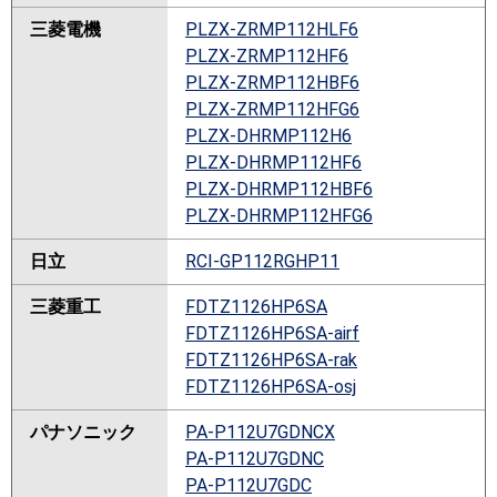
三菱電機
PLZX-ZRMP112HLF6
PLZX-ZRMP112HF6
PLZX-ZRMP112HBF6
PLZX-ZRMP112HFG6
PLZX-DHRMP112H6
PLZX-DHRMP112HF6
PLZX-DHRMP112HBF6
PLZX-DHRMP112HFG6
日立
RCI-GP112RGHP11
三菱重工
FDTZ1126HP6SA
FDTZ1126HP6SA-airf
FDTZ1126HP6SA-rak
FDTZ1126HP6SA-osj
パナソニック
PA-P112U7GDNCX
PA-P112U7GDNC
PA-P112U7GDC