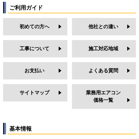
FDTZ1125HP5SA-osj
ご利用ガイド
FDTZ1126HP6S-osj
パナソニック
PA-P112U7GDN
初めての方へ
他社との違い
PA-P112U7GD
PA-P112U7GDNBX
PA-P112U7GDNB
工事について
施工対応地域
PA-P112U7GDB
PA-P112U6GDN
PA-P112U6GD
お支払い
よくある質問
PA-P112U6GDNB
PA-P112U6GDB
サイトマップ
業務用エアコン
価格一覧
基本情報