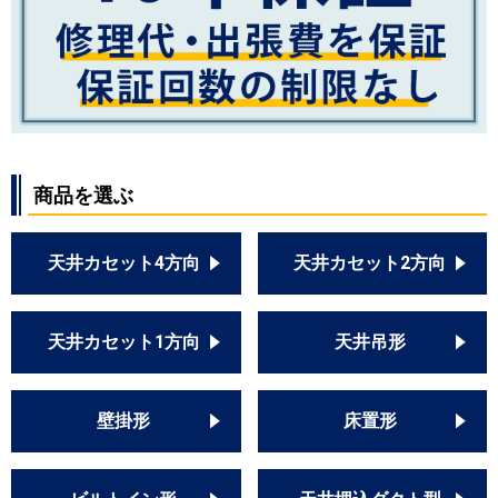
PLZX-DHRMP112H2
PLZX-DHRMP112HF2
PLZX-DHRMP112H3
PLZX-DHRMP112HF3
PLZX-DHRMP112HFG2
PLZX-DHRMP112HFG3
PLZX-DHRMP112H4
PLZX-DHRMP112HF4
商品を選ぶ
PLZX-DHRMP112HBF4
PLZX-DHRMP112H5
天井カセット4方向
天井カセット2方向
PLZX-DHRMP112HF5
PLZX-DHRMP112HBF5
PLZX-DHRMP112HFG4
天井カセット1方向
天井吊形
PLZX-DHRMP112HFG5
日立
RCI-GP112RGHP2
壁掛形
床置形
RCI-AP112GHP6
RCI-GP112RGHP5
RCI-AP112GHP6-kobe