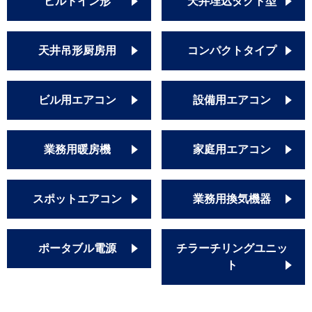
ビルトイン形
天井埋込ダクト型
RCI-GP112RGHP9
RCI-GP112RGHP3
RCI-GP112RGHP6
天井吊形厨房用
コンパクトタイプ
RCI-GP112RGHP7
RCI-GP112RGHP8
RCI-GP112RGHP4
ビル用エアコン
設備用エアコン
三菱重工
FDTZ1125HP5S-airflex
FDTZ1125HP5S-rakuri-na
FDTZ1125HP5S
業務用暖房機
家庭用エアコン
FDTZ1125HP5S-airf
FDTZ1125HP5S-rak
スポットエアコン
業務用換気機器
FDTZ1125HP5S-osj
FDTZ1125HP5SA
FDTZ1125HP5SA-airf
ポータブル電源
チラーチリングユニッ
FDTZ1126HP6S
ト
FDTZ1125HP5SA-rak
FDTZ1126HP6S-airf
FDTZ1126HP6S-rak