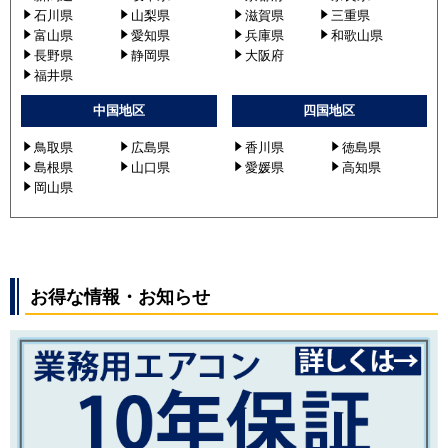
石川県
山梨県
滋賀県
三重県
PLZX-ZRMP112ELFGV
富山県
愛知県
兵庫県
和歌山県
PLZX-ZRMP112HF3
長野県
静岡県
大阪府
PLZX-ZRMP112HF4
福井県
PLZX-ZRMP112EFGV
中国地区
四国地区
PLZX-ZRMP112HBF4
PLZX-ZRMP112ELFGR
鳥取県
広島県
香川県
徳島県
PLZX-ZRMP112EFGR
島根県
山口県
愛媛県
高知県
PLZX-ZRMP112HFG2
岡山県
PLZX-ZRMP112ELFGY
PLZX-ZRMP112EFGY
PLZX-ZRMP112ELFGZ
PLZX-ZRMP112HLF5
お得な情報・お知らせ
PLZX-ZRMP112EFGZ
PLZX-ZRMP112HF5
PLZX-ZRMP112HFG3
PLZX-ZRMP112HFG4
PLZX-ZRMP112HBF5
PLZX-ZRMP112HFG5