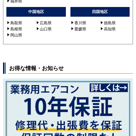
福井県
PMZ-ZRMP63SFF2
中国地区
四国地区
PMZ-ZRMP63FF2
PMZ-ZRMP63SFY
鳥取県
広島県
香川県
徳島県
PMZ-ZRMP63FY
島根県
山口県
愛媛県
高知県
PMZ-ZRMP63SFFY
岡山県
PMZ-ZRMP63FFY
PMZ-ZRMP63SFZ
PMZ-ZRMP63FZ
PMZ-ZRMP63SF3
お得な情報・お知らせ
PMZ-ZRMP63F3
PMZ-ZRMP63SFFZ
PMZ-ZRMP63FFZ
PMZ-ZRMP63SFF3
PMZ-ZRMP63FF3
PMZ-ZRMP63SF4
PMZ-ZRMP63F4
PMZ-ZRMP63SFF4
PMZ-ZRMP63FF4