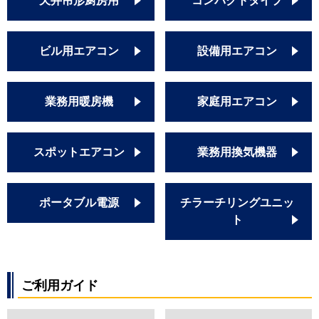
天井吊形厨房用
コンパクトタイプ
RCIS-GP63RGHJ6
RCIS-GP63RGH6
RCIS-GP63RGHJ7
ビル用エアコン
設備用エアコン
RCIS-GP63RGH7
三菱重工
FDTSZ635HK5S
FDTSZ635H5S
業務用暖房機
家庭用エアコン
FDTSZ635HK5SA
FDTSZ635H5SA
スポットエアコン
業務用換気機器
FDTSZ635HKA5SA
FDTSZ635HA5SA
パナソニック
PA-P63D7SGN
ポータブル電源
チラーチリングユニッ
PA-P63D7GN
ト
PA-P63D7SG
PA-P63D7G
PA-P63D7SGNB
PA-P63D7GNB
ご利用ガイド
PA-P63D7SGB
PA-P63D7GB