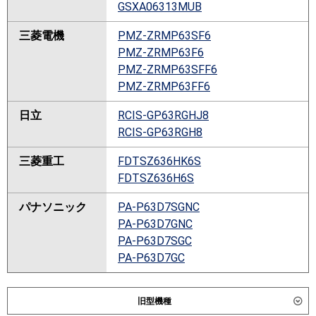
GSXA06313MUB
三菱電機
PMZ-ZRMP63SF6
PMZ-ZRMP63F6
PMZ-ZRMP63SFF6
PMZ-ZRMP63FF6
日立
RCIS-GP63RGHJ8
RCIS-GP63RGH8
三菱重工
FDTSZ636HK6S
FDTSZ636H6S
パナソニック
PA-P63D7SGNC
PA-P63D7GNC
PA-P63D7SGC
PA-P63D7GC
旧型機種