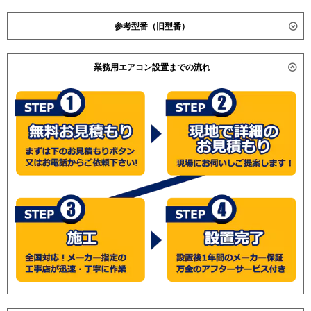
ダイキン
SSRK63BCNV
参考型番（旧型番）
SSRK63BCNT
SSRK63BCV
ダイキン SSRK63BAT / SSRK63BT / SZZK63CBT /
SSRK63BCT
業務用エアコン設置までの流れ
SZZK63CBNT / SZZK63CBV / SZZK63CBNV /
SSRK63CNV
SSRK63AT / SSRK63ANT / SSRK63AV / SSRK63ANV /
SSRK63CNT
日立RCIS-AP63GH4 / PMZ-ZRMP63FK / RCIS-
SSRK63CV
AP63GHJ2 / RCIS-AP63GH2 / 三菱電機 PMZ-
SSRK63CT
ZRMP63FK/ PMZ-ZRMP63FH / PMZ-ZRP63SFEE /
SSRK63BJNV
PMZ-ZRP63FEE / PMZ-ZRP63SFE / PMZ-ZRP63FE / 日
SSRK63BJNT
立 RCIS-AP63GHJ2 / RCIS-AP63GH2 / RCIS-GP63RGH /
SSRK63BJV
RCIS-AP63GH5 / 三菱電機 PMZ-ZRP63SFED / PMZ-
SSRK63BJT
ZRP63FED / PMZ-ZRP63SFD / PMZ-ZRP63FD /
SSRK63BFNV
(こちらの型番は参考です。メーカーや仕様によって価格
SSRK63BFNT
は異なります。旧型番は在庫切れの可能性がございま
SSRK63BFV
す。）
SSRK63BFT
SSRK63BYNV
SSRK63BYNT