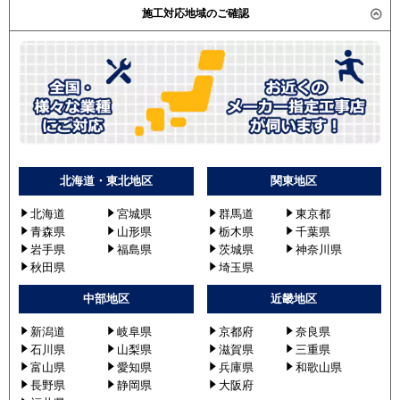
SSRK63BYV
施工対応地域のご確認
SSRK63BYT
東芝
RSXA06333JMU
RSXA06333MU
RSXA06333JXU
RSXA06333XU
RSXA06333JMUB
RSXA06333MUB
北海道・東北地区
関東地区
三菱電機
PMZ-ZRMP63SFV
北海道
宮城県
群馬道
東京都
PMZ-ZRMP63FV
青森県
山形県
栃木県
千葉県
PMZ-ZRMP63SFFV
岩手県
福島県
茨城県
神奈川県
PMZ-ZRMP63FFV
秋田県
埼玉県
PMZ-ZRMP63SFR
中部地区
近畿地区
PMZ-ZRMP63FR
PMZ-ZRMP63SF2
新潟道
岐阜県
京都府
奈良県
石川県
山梨県
滋賀県
三重県
PMZ-ZRMP63F2
富山県
愛知県
兵庫県
和歌山県
PMZ-ZRMP63SFFR
長野県
静岡県
大阪府
PMZ-ZRMP63FFR