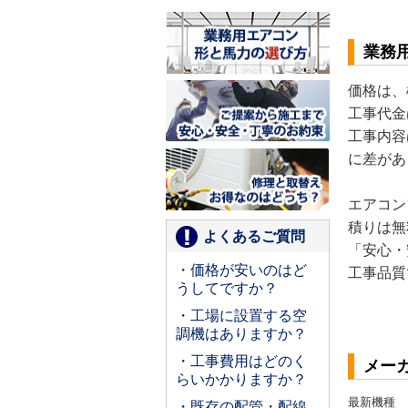
業務
価格は、
工事代金
工事内容
に差があ
エアコン
積りは無
よくあるご質問
「安心・
・価格が安いのはど
工事品質
うしてですか？
・工場に設置する空
調機はありますか？
・工事費用はどのく
メー
らいかかりますか？
最新機種
・既存の配管・配線