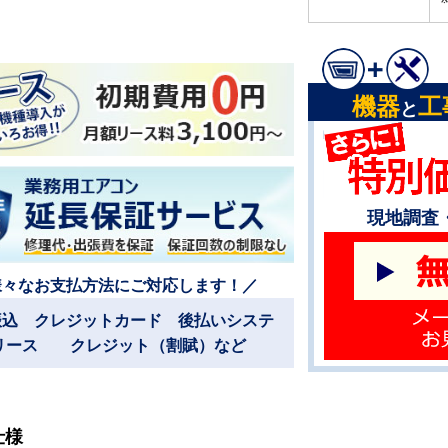
機器
工
と
現地調査
様々なお支払方法にご対応します！／
振込 クレジットカード 後払いシステ
リース クレジット（割賦）など
仕様