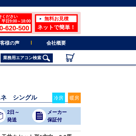
せください
無料お見積
日9:00～18:00
0-620-500
ネットで簡単！
客様の声
会社概要
業務用エアコン検索
エネ シングル
冷房
暖房
2日～
メーカー
発送
保証付