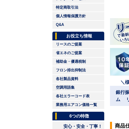
特定商取引法
個人情報保護方針
Q&A
お役立ち情報
リースのご提案
省エネのご提案
補助金・優遇税制
フロン排出抑制法
各社製品資料
＼
空調用語集
銀行
各社エラーコード表
ム 
業務用エアコン価格一覧
6つの特徴
商品
安心・安全・丁寧！