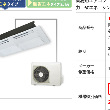
業務用エアコン 
力 省エネ シ
商品番号
納期
メーカー
希望価格
機器特別価格