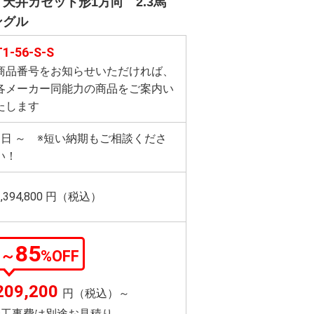
天井カセット形1方向 2.3馬
ングル
T1-56-S-S
商品番号をお知らせいただければ、
各メーカー同能力の商品をご案内い
たします
3日 ～ ※短い納期もご相談くださ
い！
1,394,800
円（税込）
85
～
%OFF
209,200
円（税込）～
※工事費は別途お見積り