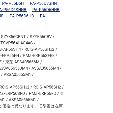
PA-P56D6H
PA-P56D7SHN
A-P56D6SHNB
PA-P56D6HNB
HB
PA-P56D6HB
PA-
SZYK56CBNT / SZYK56CBV /
TSVP564HAG4AG /
-AP56SH4 / RCIS-AP56SHJ2 /
ERP56FH / PMZ-ERP56SFEE /
E / 東芝 ASSA05656M /
 ASSA05655JM4 / ASSA05655M4 /
 / ASSA05655M1 /
IS-AP56SHJ2 / RCIS-AP56SH2 /
Z-ERP56SFD / PMZ-ERP56FD / 東
M1 / ASSA05655M1 /
て価格は異なります。旧型番は在庫