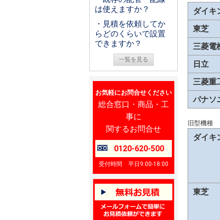
は使えますか？
ダイキ
・見積を依頼してか
東芝
らどのくらいで設置
できますか？
三菱電
一覧を見る
日立
三菱重
お気軽にお問合せください
パナソ
総合窓口・商品・工
事に
旧型機種
関するお問合せ
ダイキ
0120-620-500
受付時間 平日9:00-18:00
東芝