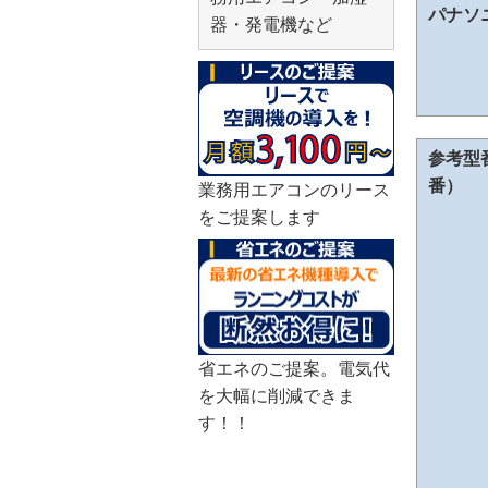
パナソ
器・発電機など
参考型
番）
業務用エアコンのリース
をご提案します
省エネのご提案。電気代
を大幅に削減できま
す！！