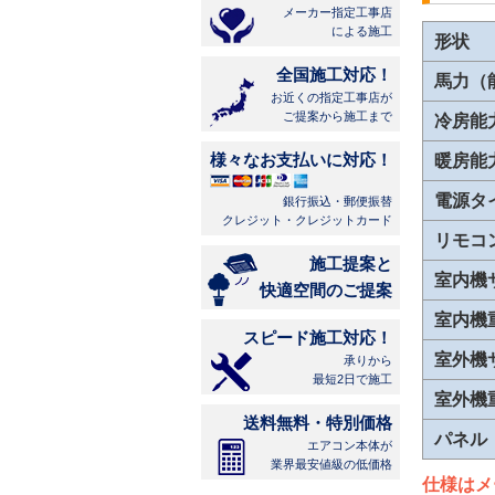
メーカー指定工事店
による施工
形状
全国施工対応！
馬力（
お近くの指定工事店が
ご提案から施工まで
冷房能
様々なお支払いに対応！
暖房能
電源タ
銀行振込・郵便振替
クレジット・クレジットカード
リモコ
施工提案と
室内機
快適空間のご提案
室内機
スピード施工対応！
室外機
承りから
最短2日で施工
室外機
送料無料・特別価格
パネル
エアコン本体が
業界最安値級の低価格
仕様はメ