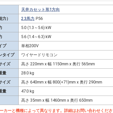
天井カセット形1方向
能力）
2.3馬力
P56
力
5.0 (1.3～5.6) kW
力
5.6 (1.4～6.3) kW
イプ
単相200V
ンタイプ
ワイヤードリモコン
サイズ
高さ 220mm x 幅 1150mm x 奥行 565mm
重量
28.0 kg
サイズ
高さ 640mm x 幅 800(+71)mm x 奥行 290mm
重量
47.0 kg
高さ 35mm x 幅 1460mm x 奥行 650mm
ーカーと機種によって異なります。詳細はお問い合わせくださ