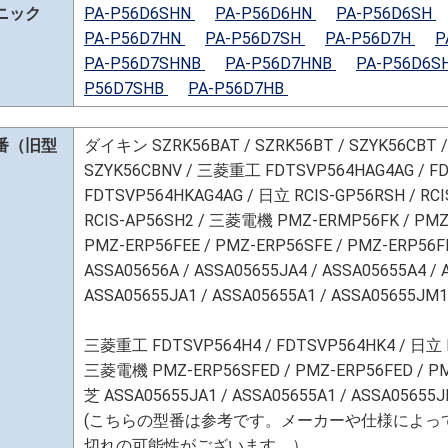
ニック
PA-P56D6SHN
PA-P56D6HN
PA-P56D6SH
PA-P56D7HN
PA-P56D7SH
PA-P56D7H
P
PA-P56D7SHNB
PA-P56D7HNB
PA-P56D6S
P56D7SHB
PA-P56D7HB
番（旧型
ダイキン SZRK56BAT / SZRK56BT / SZYK56CBT / 
SZYK56CBNV / 三菱重工 FDTSVP564HAG4AG / FD
FDTSVP564HKAG4AG / 日立 RCIS-GP56RSH / RCIS
RCIS-AP56SH2 / 三菱電機 PMZ-ERMP56FK / PMZ-
PMZ-ERP56FEE / PMZ-ERP56SFE / PMZ-ERP56F
ASSA05656A / ASSA05655JA4 / ASSA05655A4 /
ASSA05655JA1 / ASSA05655A1 / ASSA05655JM1
三菱重工 FDTSVP564H4 / FDTSVP564HK4 / 日立 RC
三菱電機 PMZ-ERP56SFED / PMZ-ERP56FED / PM
芝 ASSA05655JA1 / ASSA05655A1 / ASSA05655J
(こちらの型番は参考です。メーカーや仕様によっ
切れの可能性がございます。）