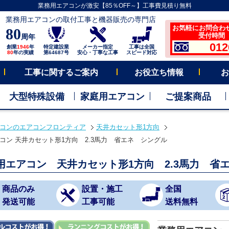
業務用エアコンが激安【85％OFF～】工事費見積り無料
業務用エアコンの取付工事と機器販売の専門店
お気軽にお問合わ
80
受付時間 平
周年
012
創業
1946
年
特定建設業
メーカー指定
工事は全国
80
年の実績
第64687号
安心・丁寧な工事
スピード対応
工事に関するご案内
お役立ち情報
お
大型特殊設備
家庭用エアコン
ご提案商品
コンのエアコンフロンティア
天井カセット形1方向
コン 天井カセット形1方向 2.3馬力 省エネ シングル
用エアコン 天井カセット形1方向 2.3馬力 省
商品のみ
設置・施工
全国
発送可能
工事可能
送料無料