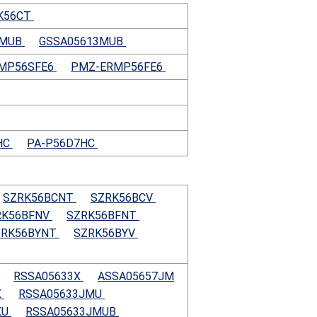
K56CT
JMUB
GSSA05613MUB
MP56SFE6
PMZ-ERMP56FE6
HC
PA-P56D7HC
SZRK56BCNT
SZRK56BCV
RK56BFNV
SZRK56BFNT
ZRK56BYNT
SZRK56BYV
RSSA05633X
ASSA05657JM
X
RSSA05633JMU
XU
RSSA05633JMUB