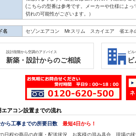
(こちらの型番は参考です。メーカーや仕様によっ
切れの可能性がございます。）
ド名
セゾンエアコン Mr.スリム スカイエア 省エ
設計段階から空調のアドバイス
ビル
新築・設計からのご相談
ビ
ネ
用エアコン設置までの流れ
せから工事までの所要日数
最短4日から！
の日程や商品の在庫・配送状況、お客様の混み具合、現場の状