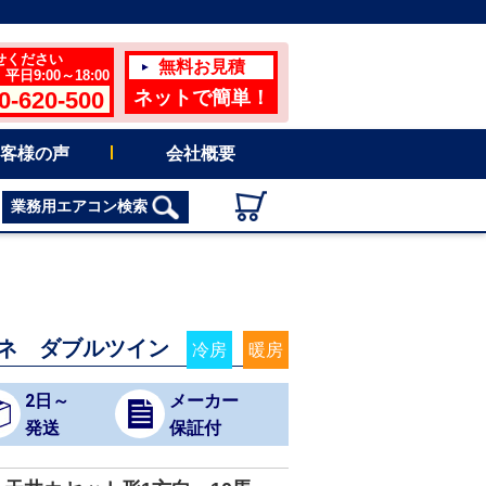
せください
無料お見積
日9:00～18:00
0-620-500
ネットで簡単！
客様の声
会社概要
業務用エアコン検索
エネ ダブルツイン
冷房
暖房
2日～
メーカー
発送
保証付