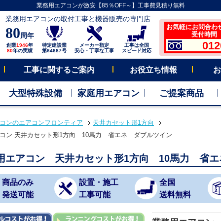
業務用エアコンが激安【85％OFF～】工事費見積り無料
業務用エアコンの取付工事と機器販売の専門店
お気軽にお問合わ
80
受付時間 平
周年
012
創業
1946
年
特定建設業
メーカー指定
工事は全国
80
年の実績
第64687号
安心・丁寧な工事
スピード対応
工事に関するご案内
お役立ち情報
お
大型特殊設備
家庭用エアコン
ご提案商品
コンのエアコンフロンティア
天井カセット形1方向
コン 天井カセット形1方向 10馬力 省エネ ダブルツイン
用エアコン 天井カセット形1方向 10馬力 省
商品のみ
設置・施工
全国
発送可能
工事可能
送料無料