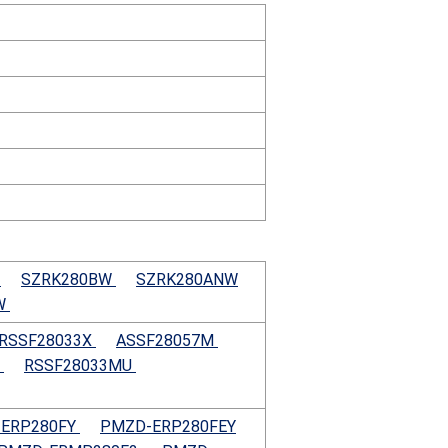
W
SZRK280BW
SZRK280ANW
W
RSSF28033X
ASSF28057M
B
RSSF28033MU
ERP280FY
PMZD-ERP280FEY