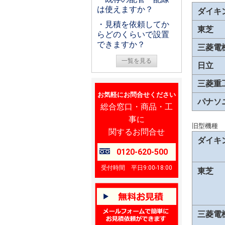
は使えますか？
ダイキ
・見積を依頼してか
東芝
らどのくらいで設置
できますか？
三菱電
一覧を見る
日立
三菱重
お気軽にお問合せください
パナソ
総合窓口・商品・工
事に
旧型機種
関するお問合せ
ダイキ
0120-620-500
受付時間 平日9:00-18:00
東芝
三菱電