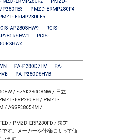
PMZD-ERMP280F2
PMZD-
MP280FE3
PMZD-ERMP280F4
PMZD-ERMP280FE5
RCIS-AP280SHW9
RCIS-
GP280RSHW1
RCIS-
280RSHW4
HVN
PA-P280D7HV
PA-
HVB
PA-P280D6HVB
0CBW / SZYK280CBNW / 日立
PMZD-ERP280FH / PMZD-
M / ASSF28054M /
ED / PMZD-ERP280FD / 東芝
の型番は参考です。メーカーや仕様によって価
ざいます。