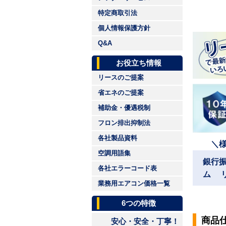
特定商取引法
個人情報保護方針
Q&A
お役立ち情報
リースのご提案
省エネのご提案
補助金・優遇税制
フロン排出抑制法
各社製品資料
＼
空調用語集
銀行
各社エラーコード表
ム 
業務用エアコン価格一覧
6つの特徴
商品
安心・安全・丁寧！