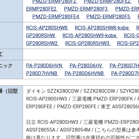
PMZD-ERMP280FZ
PMZD-ERMP280FEZ
ERMP280FE2
PMZD-ERMP280F3
PMZD-ER
PMZD-ERMP280FE4
PMZD-ERMP280F5
RCIS-AP280SHW8
RCIS-AP280SHW8-kobe
GP280RSHW
RCIS-AP280SHW9-kobe
RCIS-
GP280RSHW2
RCIS-GP280RSHW3
RCIS-GP
工
ニック
PA-P280D6HVN
PA-P280D6HV
PA-P280D7
P280D7HVNB
PA-P280D6HVNB
PA-P280D7
番（旧型
ダイキン SZZK280CDW / SZZK280CDW / SZYK28
RCIS-AP280SHW3 / 三菱電機 PMZD-ERP280FK / 
ERP280FEE / PMZD-ERP280FE / 東芝 ASSF28056
日立 RCIS-AP280SHW3 / 三菱電機 PMZD-ERP280F
ASSF28055A / ASSF28054M / (こちら
格は異なります。旧型番は在庫切れの可能性がご