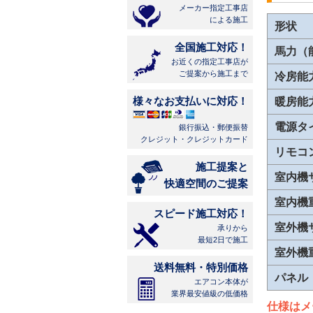
メーカー指定工事店
による施工
形状
全国施工対応！
馬力（
お近くの指定工事店が
ご提案から施工まで
冷房能
様々なお支払いに対応！
暖房能
電源タ
銀行振込・郵便振替
クレジット・クレジットカード
リモコ
施工提案と
室内機
快適空間のご提案
室内機
スピード施工対応！
室外機
承りから
最短2日で施工
室外機
送料無料・特別価格
パネル
エアコン本体が
業界最安値級の低価格
仕様はメ