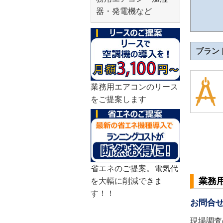
器・発電機など
ブラン
業務用エアコンのリース
をご提案します
省エネのご提案。電気代
業務
を大幅に削減できま
す！！
お問合
現場調査