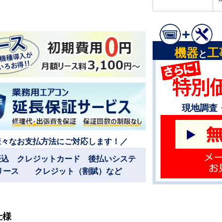
機器
工
と
現地調査
様々なお支払方法にご対応します！／
振込 クレジットカード 後払いシステ
リース クレジット（割賦）など
仕様