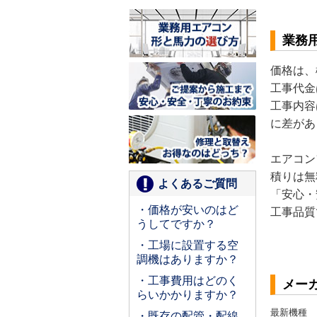
業務
価格は、
工事代金
工事内容
に差があ
エアコン
積りは無
よくあるご質問
「安心・
・価格が安いのはど
工事品質
うしてですか？
・工場に設置する空
調機はありますか？
・工事費用はどのく
メー
らいかかりますか？
最新機種
・既存の配管・配線