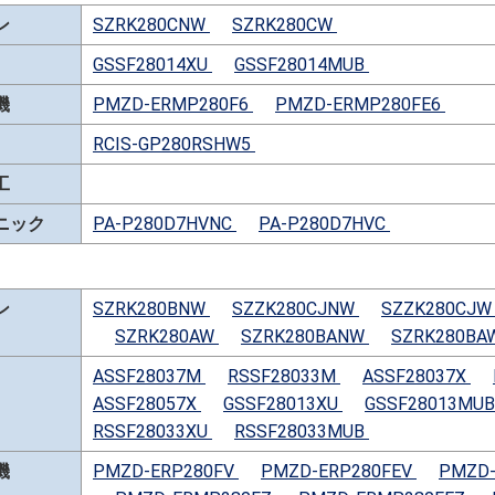
ン
SZRK280CNW
SZRK280CW
GSSF28014XU
GSSF28014MUB
機
PMZD-ERMP280F6
PMZD-ERMP280FE6
RCIS-GP280RSHW5
工
ニック
PA-P280D7HVNC
PA-P280D7HVC
ン
SZRK280BNW
SZZK280CJNW
SZZK280CJ
SZRK280AW
SZRK280BANW
SZRK280BA
ASSF28037M
RSSF28033M
ASSF28037X
ASSF28057X
GSSF28013XU
GSSF28013MU
RSSF28033XU
RSSF28033MUB
機
PMZD-ERP280FV
PMZD-ERP280FEV
PMZD-