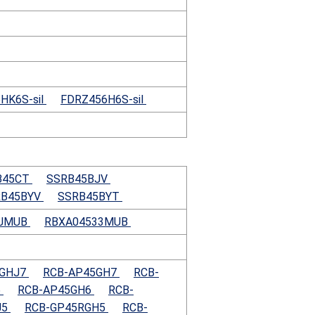
HK6S-sil
FDRZ456H6S-sil
B45CT
SSRB45BJV
RB45BYV
SSRB45BYT
3JMUB
RBXA04533MUB
5GHJ7
RCB-AP45GH7
RCB-
6
RCB-AP45GH6
RCB-
J5
RCB-GP45RGH5
RCB-