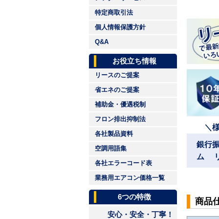
特定商取引法
個人情報保護方針
Q&A
お役立ち情報
リースのご提案
省エネのご提案
補助金・優遇税制
フロン排出抑制法
＼
各社製品資料
銀行
空調用語集
ム 
各社エラーコード表
業務用エアコン価格一覧
6つの特徴
商品
安心・安全・丁寧！