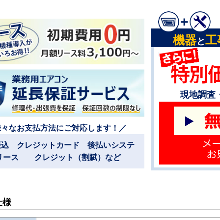
機器
工
と
現地調査
様々なお支払方法にご対応します！／
振込 クレジットカード 後払いシステ
リース クレジット（割賦）など
仕様