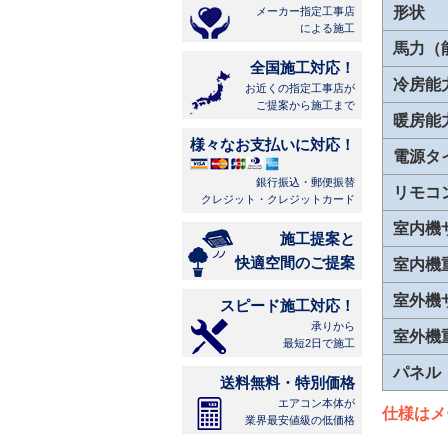
形状
メーカー指定工事店
による施工
馬力（
全国施工対応！
冷房能
お近くの指定工事店が
ご提案から施工まで
暖房能
様々なお支払いに対応！
電源タ
銀行振込・郵便振替
リモコ
クレジット・クレジットカード
室内機
施工提案と
快適空間のご提案
室内機
室外機
スピード施工対応！
承りから
室外機
最短2日で施工
パネル
送料無料・特別価格
エアコン本体が
仕様はメ
業界最安値級の低価格