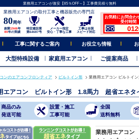
業務用エアコンが激安【85％OFF～】工事費見積り無料
業務用エアコンの取付工事と機器販売の専門店
お気軽にお問合わ
80
受付時間 平
周年
012
創業
1946
年
特定建設業
メーカー指定
工事は全国
80
年の実績
第64687号
安心・丁寧な工事
スピード対応
工事に関するご案内
お役立ち情報
お
大型特殊設備
家庭用エアコン
ご提案商品
コンのエアコンフロンティア
ビルトイン形
業務用エアコン ビルトイン
用エアコン ビルトイン形 1.8馬力 超省エネタ
商品のみ
設置・施工
全国
発送可能
工事可能
送料無料
業務用エアコン 