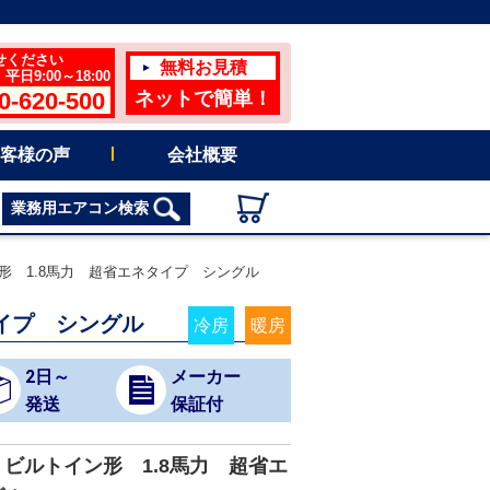
せください
無料お見積
日9:00～18:00
0-620-500
ネットで簡単！
客様の声
会社概要
業務用エアコン検索
形 1.8馬力 超省エネタイプ シングル
イプ シングル
冷房
暖房
2日～
メーカー
発送
保証付
ビルトイン形 1.8馬力 超省エ