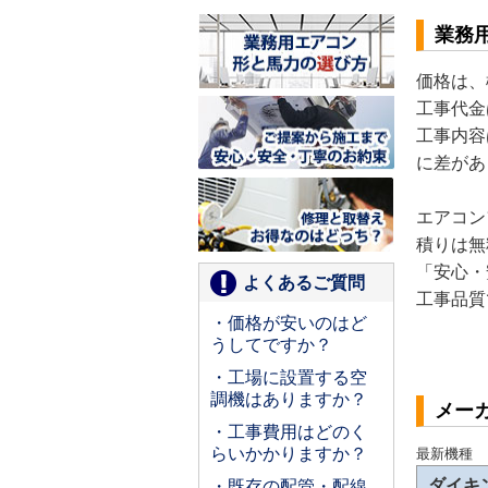
業務
価格は、
工事代金
工事内容
に差があ
エアコン
積りは無
「安心・
よくあるご質問
工事品質
・価格が安いのはど
うしてですか？
・工場に設置する空
調機はありますか？
メー
・工事費用はどのく
らいかかりますか？
最新機種
ダイキ
・既存の配管・配線