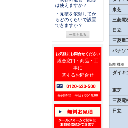
は使えますか？
東芝
・見積を依頼してか
らどのくらいで設置
三菱電
できますか？
日立
一覧を見る
三菱重
パナソ
お気軽にお問合せください
総合窓口・商品・工
旧型機種
事に
ダイキ
関するお問合せ
0120-620-500
東芝
受付時間 平日9:00-18:00
三菱電
日立