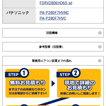
FDRV2806HD6S-sil
パナソニック
PA-P280F7HVNC
PA-P280F7HVC
旧型機種
ダイキン
SZRB280BW
参考型番（旧型番）
SZZB280CJW
SZRB280AW
ダイキン SZZB280CFD / SZZB280CDD / SZYB280CBW /
SZRB280BAW
業務用エアコン設置までの流れ
三菱重工 FDRVP2804HDAG4AG / FDRVP2803HDAG4AG
/ 日立 RCB-AP280SHW2 / 東芝 ABSF28056M /
東芝
ABSF28037M
ABSF28055A / ABSF28054M / 三菱重工
RBSF28033M
FDRVP2803HDG4 / 日立 RCB-AP280SHW2 / 三菱電機
ABSF28057M
PDZD-ERP280FD / 東芝 ABSF28054M /
GBSF28013MUB
(こちらの型番は参考です。メーカーや仕様によって価格
RBSF28033MU
は異なります。旧型番は在庫切れの可能性がございま
RBSF28033MUB
す。）