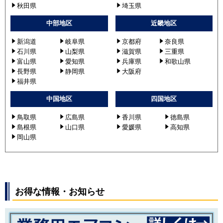
秋田県
埼玉県
パナソニック
PA-P280F6HVN
中部地区
近畿地区
PA-P280F6HV
新潟道
岐阜県
京都府
奈良県
PA-P280F7HVN
石川県
山梨県
滋賀県
三重県
PA-P280F7HV
富山県
愛知県
兵庫県
和歌山県
PA-P280F7HVNB
長野県
静岡県
大阪府
PA-P280F6HVNB
福井県
PA-P280F7HVB
中国地区
四国地区
PA-P280F6HVB
鳥取県
広島県
香川県
徳島県
島根県
山口県
愛媛県
高知県
岡山県
お得な情報・お知らせ