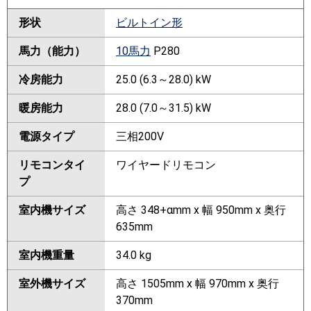
形状
ビルトイン形
馬力（能力）
10馬力
P280
冷房能力
25.0 (6.3～28.0) kW
暖房能力
28.0 (7.0～31.5) kW
電源タイプ
三相200V
リモコンタイ
ワイヤードリモコン
プ
室内機サイズ
高さ 348+αmm x 幅 950mm x 奥行
635mm
室内機重量
34.0 kg
室外機サイズ
高さ 1505mm x 幅 970mm x 奥行
370mm