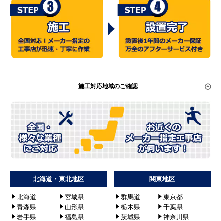
三菱電機
日立
RCB-AP280SHW8
RCB-AP280SHW8-kobe
RCB-AP280SHW9
RCB-GP280RSHW
RCB-AP280SHW9-kobe
RCB-GP280RSHW1
施工対応地域のご確認
RCB-GP280RSHW2
RCB-GP280RSHW3
RCB-GP280RSHW4
三菱重工
FDRVP2804HD5S-canvas
FDRVP2804HD5S-ca
FDRVP2804HD5S-silent
FDRVP2804HD5S-sil
北海道・東北地区
関東地区
FDRV2805HD5SA-ca
FDRV2805HD5SA-sil
北海道
宮城県
群馬道
東京都
青森県
山形県
栃木県
千葉県
FDRVP2804HD5SA-ca
岩手県
福島県
茨城県
神奈川県
FDRVP2804HD5SA-sil