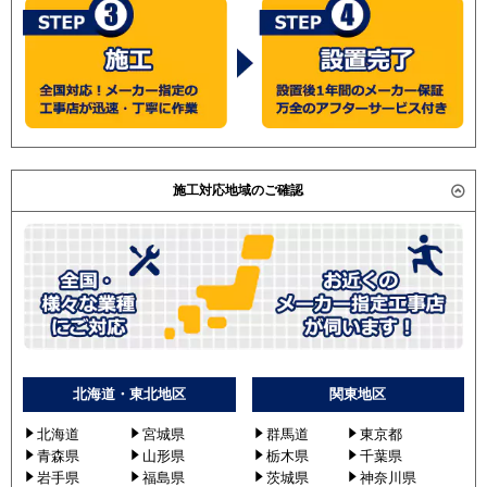
RCB-GP160RGHG4
RCB-GP160RGHG5
RCB-GP160RGHG9
RCB-GP160RGHG6
RCB-GP160RGHG7
RCB-GP160RGHG8
施工対応地域のご確認
三菱重工
FDRZ1605HT5S-canvas
FDRZ1605HT5S-silent
FDRZ1605HT5S-ca
FDRZ1605HT5S-sil
FDRZ1605HT5SA-ca
FDRZ1605HT5SA-sil
パナソニック
PA-P160F7GTN
北海道・東北地区
関東地区
PA-P160F7GT
PA-P160F7GTNB
北海道
宮城県
群馬道
東京都
PA-P160F7GTB
青森県
山形県
栃木県
千葉県
PA-P160F6GTN
岩手県
福島県
茨城県
神奈川県