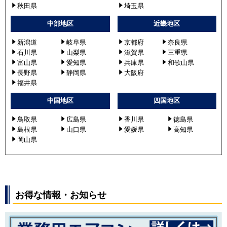
秋田県
埼玉県
PA-P160F6GT
PA-P160F6GTNB
中部地区
近畿地区
PA-P160F6GTB
新潟道
岐阜県
京都府
奈良県
石川県
山梨県
滋賀県
三重県
富山県
愛知県
兵庫県
和歌山県
長野県
静岡県
大阪府
福井県
中国地区
四国地区
鳥取県
広島県
香川県
徳島県
島根県
山口県
愛媛県
高知県
岡山県
お得な情報・お知らせ