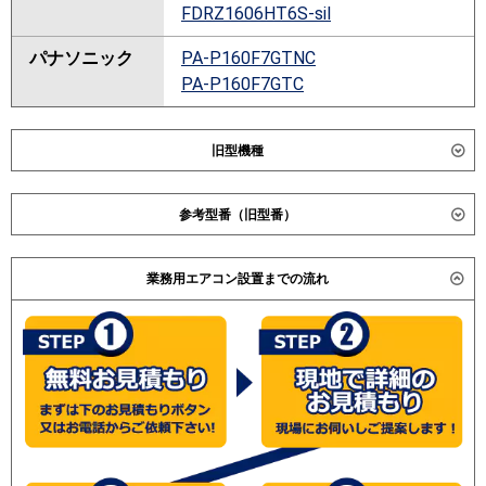
FDRZ1606HT6S-sil
パナソニック
PA-P160F7GTNC
PA-P160F7GTC
旧型機種
ダイキン
SSRB160BCM
参考型番（旧型番）
SSRB160CM
SSRB160BJM
ダイキン SSRB160BAM / SSRB160BM / SZZB160CBM /
SSRB160BFM
業務用エアコン設置までの流れ
日立 RCB-AP160GHG4 / RCB-AP160GHG3 / RCB-
SSRB160BYM
AP160GHG1 / 日立 RCB-AP160GHG1 / 三菱電機 PDZT-
ZRP160FD /
東芝
(こちらの型番は参考です。メーカーや仕様によって価格
三菱電機
は異なります。旧型番は在庫切れの可能性がございま
す。）
日立
RCB-GP160RGHG3
RCB-AP160GHG7
RCB-AP160GHG7-kobe