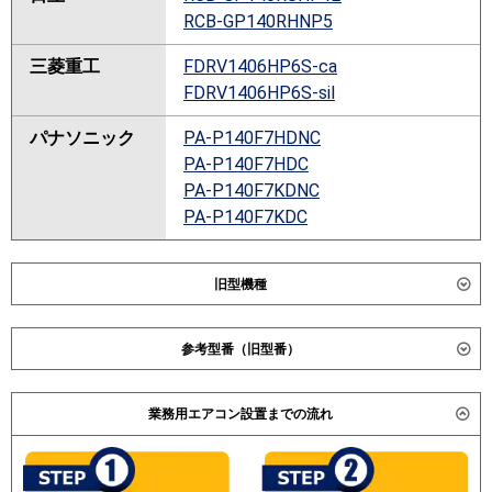
RCB-GP140RHNP5
三菱重工
FDRV1406HP6S-ca
FDRV1406HP6S-sil
パナソニック
PA-P140F7HDNC
PA-P140F7HDC
PA-P140F7KDNC
PA-P140F7KDC
旧型機種
ダイキン
SZRB140BJD
参考型番（旧型番）
SZRB140BCD
SZRB140BFD
ダイキン SZRB140BAD / SZRB140BD / SZYB140CBD /
SZRB140BYD
業務用エアコン設置までの流れ
三菱重工 FDRVP1404HPAG4AG / FDRVP1404HPAG4AG
SDRB140BD
/ 日立 RCB-GP140RSHP / RCB-AP140SHP3 / RCB-
AP140SHP1 / RCB-AP140HNP4 / 三菱電機 PDZ-
東芝
ABEB14037M