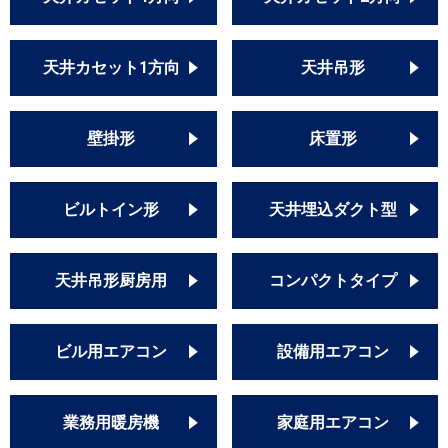
PA-P140F7HDN
PA-P140F7HD
PA-P140F6HDNB
天井カセット1方向
天井吊形
PA-P140F7HDNB
PA-P140F6HDB
PA-P140F7HDB
壁掛形
床置形
PA-P140F6KDNB
PA-P140F6KDB
PA-P140F7KDN
ビルトイン形
天井埋込ダクト型
PA-P140F7KD
PA-P140F7KDNB
PA-P140F7KDB
天井吊形厨房用
コンパクトタイプ
ビル用エアコン
設備用エアコン
業務用暖房機
家庭用エアコン