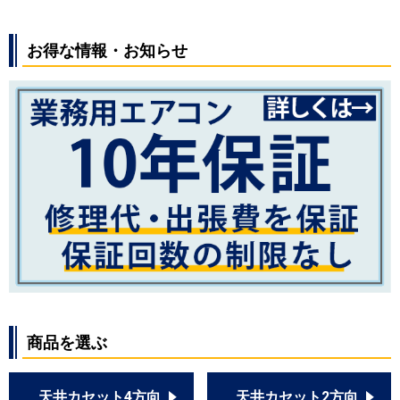
RCB-GP140RHNP
RCB-GP140RHNP3
お得な情報・お知らせ
RCB-GP140RHNP4
RCB-GP140RHNP1
RCB-GP140RHNP2
三菱重工
FDRV1405HPA5S-canvas
FDRV1405HPA5S-ca
FDRV1405HPA5S-silent
FDRV1405HPA5S-sil
FDRV1405HPA5SA-ca
FDRV1405HPA5SA-sil
FDRK1405HP5S-ca
FDRK1405HP5S-sil
FDRK1405HP5SA-ca
FDRK1405HP5SA-sil
商品を選ぶ
パナソニック
PA-P140F6HDN
PA-P140F6HD
天井カセット4方向
天井カセット2方向