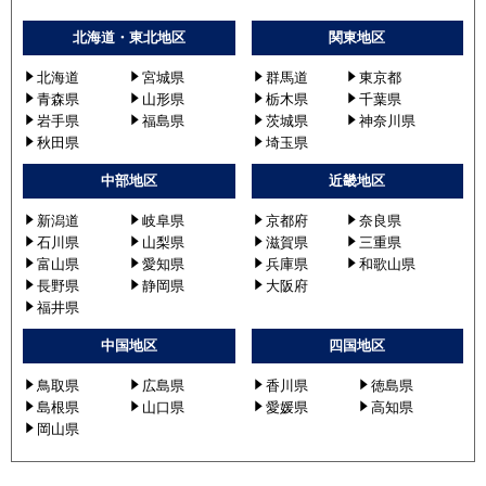
PDZX-ERMP140G4
PDZX-ERMP140G5
北海道・東北地区
関東地区
PDZX-HRMP140GV
北海道
宮城県
群馬道
東京都
PDZX-HRMP140GY
青森県
山形県
栃木県
千葉県
PDZX-HRMP140GZ
岩手県
福島県
茨城県
神奈川県
PDZX-HRMP140G2
秋田県
埼玉県
PDZX-HRMP140G3
中部地区
近畿地区
PDZX-HRMP140G4
PDZX-HRMP140G5
新潟道
岐阜県
京都府
奈良県
石川県
山梨県
滋賀県
三重県
日立
RCB-GP140RSHP4
富山県
愛知県
兵庫県
和歌山県
長野県
静岡県
大阪府
RCB-GP140RSHP5
福井県
RCB-GP140RSHP6
RCB-GP140RSHP7
中国地区
四国地区
RCB-GP140RSHP8
鳥取県
広島県
香川県
徳島県
RCB-GP140RSHP9
島根県
山口県
愛媛県
高知県
RCB-GP140RSHP11
岡山県
RCB-AP140HNP11
RCB-AP140HNP11-kobe