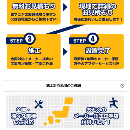
ERMP140GK / PDZX-ERP140GH / PDZX-ERP140GE /
ABEB14057M
PDZX-HRP140GE / 東芝 ABSB14056M / ABSB14056A /
RBSB14033M
ABSB14056A / ABSB14055A / ABSB14055M /
ABHB14054M
ABHB14052A / ABHB14052M / 三菱重工
ABSB14057M
FDRVP1404HP4 / 日立 RCB-AP140SHP1 / RCB-
ABHB14054M-R
AP140HNP4 / RCB-AP140HNP4 / 三菱電機 PDZX-
RBHB14031M
ERP140FD / PDZX-HRP140FD / 東芝 ABSB14055A /
RBHB14031MU
ABSB14055M /
RBSB14033MU
(こちらの型番は参考です。メーカーや仕様によって価格
RBSB14033MUB
は異なります。旧型番は在庫切れの可能性がございま
RBSB14034MUB
す。）
RBHB14031MUB
三菱電機
PDZX-ERMP140GV
施工対応地域のご確認
PDZX-ERMP140GY
PDZX-ERMP140GZ
PDZX-ERMP140GW
PDZX-ERMP140GR
PDZX-ERMP140G2
PDZX-ERMP140G3