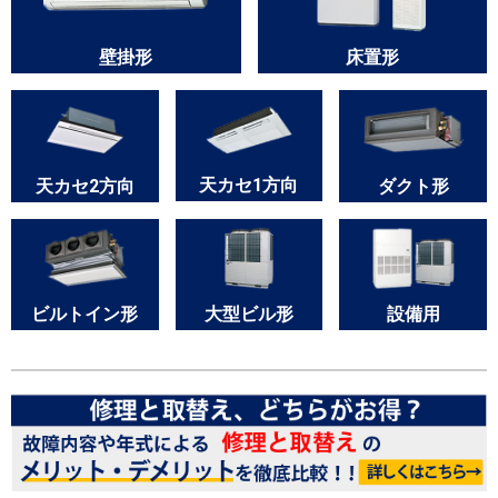
壁掛形
床置形
天カセ1方向
天カセ2方向
ダクト形
大型ビル形
ビルトイン形
設備用