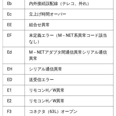
Eb
内外接続誤配線（テレコ、外れ）
Ec
立上げ時間オーバー
EE
組合せ異常
EF
未定義エラー（M－NET系異常コード該当
なし）
Ed
M－NETアダプタ間通信異常シリアル通信
異常
EH
シリアル通信異常
ED
送受信エラー
E1
リモコンH／W異常
E2
リモコンH／W異常
F3
コネクタ（63L）オープン