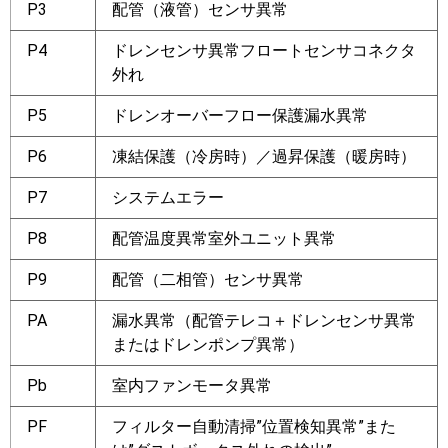
P3
配管（液管）センサ異常
P4
ドレンセンサ異常フロートセンサコネクタ
外れ
P5
ドレンオーバーフロー保護漏水異常
P6
凍結保護（冷房時）／過昇保護（暖房時）
P7
システムエラー
P8
配管温度異常室外ユニット異常
P9
配管（二相管）センサ異常
PA
漏水異常（配管テレコ＋ドレンセンサ異常
またはドレンポンプ異常）
Pb
室内ファンモータ異常
PF
フィルター自動清掃”位置検知異常”また