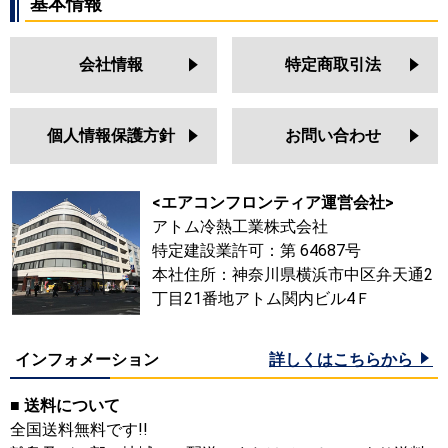
基本情報
会社情報
特定商取引法
個人情報保護方針
お問い合わせ
<エアコンフロンティア運営会社>
アトム冷熱工業株式会社
特定建設業許可：第 64687号
本社住所：神奈川県横浜市中区弁天通2
丁目21番地アトム関内ビル4Ｆ
インフォメーション
詳しくはこちらから
■ 送料について
全国送料無料です!!