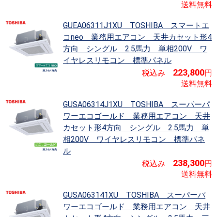
送料無料
GUEA06311J1XU TOSHIBA スマートエ
コneo
業務用エアコン 天井カセット形4
方向 シングル 2.5馬力 単相200V ワ
イヤレスリモコン 標準パネル
223,800
税込み
円
送料無料
GUSA06314J1XU TOSHIBA スーパーパ
ワーエコゴールド
業務用エアコン 天井
カセット形4方向 シングル 2.5馬力 単
相200V ワイヤレスリモコン 標準パネ
ル
238,300
税込み
円
送料無料
GUSA063141XU TOSHIBA スーパーパ
ワーエコゴールド
業務用エアコン 天井