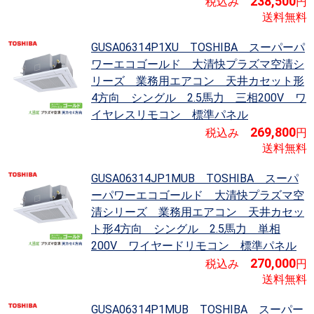
238,500
税込み
円
送料無料
GUSA06314P1XU TOSHIBA スーパーパ
ワーエコゴールド 大清快プラズマ空清シ
リーズ
業務用エアコン 天井カセット形
4方向 シングル 2.5馬力 三相200V ワ
イヤレスリモコン 標準パネル
269,800
税込み
円
送料無料
GUSA06314JP1MUB TOSHIBA スーパ
ーパワーエコゴールド 大清快プラズマ空
清シリーズ
業務用エアコン 天井カセッ
ト形4方向 シングル 2.5馬力 単相
200V ワイヤードリモコン 標準パネル
270,000
税込み
円
送料無料
GUSA06314P1MUB TOSHIBA スーパー