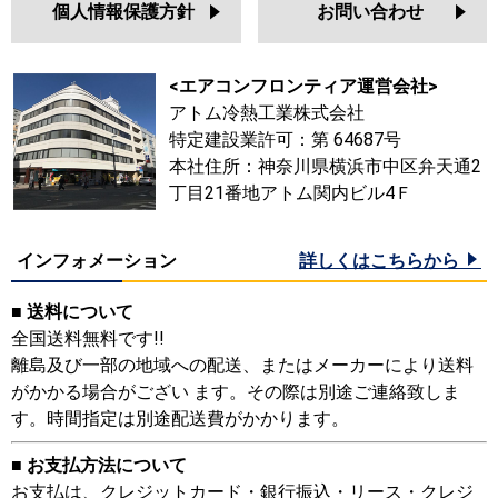
個人情報保護方針
お問い合わせ
<エアコンフロンティア運営会社>
アトム冷熱工業株式会社
特定建設業許可：第 64687号
本社住所：神奈川県横浜市中区弁天通2
丁目21番地アトム関内ビル4Ｆ
インフォメーション
詳しくはこちらから
■ 送料について
全国送料無料です!!
離島及び一部の地域への配送、またはメーカーにより送料
がかかる場合がござい ます。その際は別途ご連絡致しま
す。時間指定は別途配送費がかかります。
■ お支払方法について
お支払は、クレジットカード・銀行振込・リース・クレジ