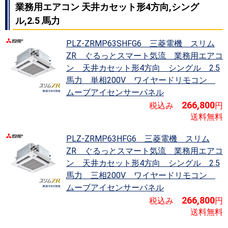
業務用エアコン 天井カセット形4方向,シング
ル,2.5 馬力
PLZ-ZRMP63SHFG6 三菱電機 スリム
ZR ぐるっとスマート気流
業務用エアコ
並べ替え
価格が安い順
APFが高い順
ン 天井カセット形4方向 シングル 2.5
その他仕様
寒冷地用
馬力 単相200V ワイヤードリモコン
ムーブアイセンサーパネル
266,800
税込み
円
送料無料
PLZ-ZRMP63HFG6 三菱電機 スリム
ZR ぐるっとスマート気流
業務用エアコ
ン 天井カセット形4方向 シングル 2.5
馬力 三相200V ワイヤードリモコン
ムーブアイセンサーパネル
266,800
税込み
円
送料無料