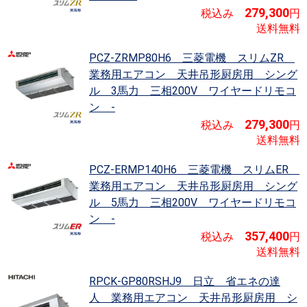
279,300
税込み
円
送料無料
PCZ-ZRMP80H6 三菱電機 スリムZR
業務用エアコン 天井吊形厨房用 シング
ル 3馬力 三相200V ワイヤードリモコ
ン -
279,300
税込み
円
送料無料
PCZ-ERMP140H6 三菱電機 スリムER
業務用エアコン 天井吊形厨房用 シング
ル 5馬力 三相200V ワイヤードリモコ
ン -
357,400
税込み
円
送料無料
RPCK-GP80RSHJ9 日立 省エネの達
人
業務用エアコン 天井吊形厨房用 シ