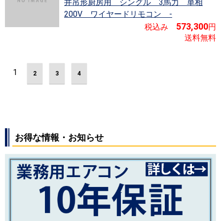
井吊形厨房用 シングル 3馬力 単相
200V ワイヤードリモコン -
573,300
税込み
円
送料無料
1
2
3
4
お得な情報・お知らせ