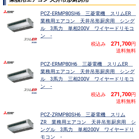
PCZ-ERMP80SH6 三菱電機 スリムER
業務用エアコン 天井吊形厨房用 シング
ル 3馬力 単相200V ワイヤードリモコ
並べ替え
価格が安い順
APFが高い順
ン -
その他仕様
寒冷地用
271,700
税込み
円
送料無料
PCZ-ERMP80H6 三菱電機 スリムER
業務用エアコン 天井吊形厨房用 シング
ル 3馬力 三相200V ワイヤードリモコ
ン -
271,700
税込み
円
送料無料
PCZ-ZRMP80SH6 三菱電機 スリム
ZR
業務用エアコン 天井吊形厨房用 シ
ングル 3馬力 単相200V ワイヤードリ
モコン -