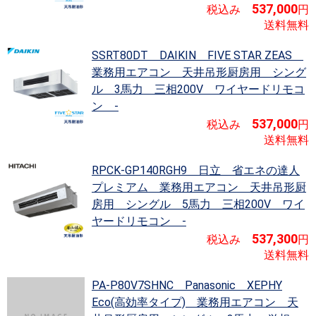
537,000
税込み
円
送料無料
SSRT80DT DAIKIN FIVE STAR ZEAS
業務用エアコン 天井吊形厨房用 シング
ル 3馬力 三相200V ワイヤードリモコ
ン -
537,000
税込み
円
送料無料
RPCK-GP140RGH9 日立 省エネの達人
プレミアム
業務用エアコン 天井吊形厨
房用 シングル 5馬力 三相200V ワイ
ヤードリモコン -
537,300
税込み
円
送料無料
PA-P80V7SHNC Panasonic XEPHY
Eco(高効率タイプ)
業務用エアコン 天