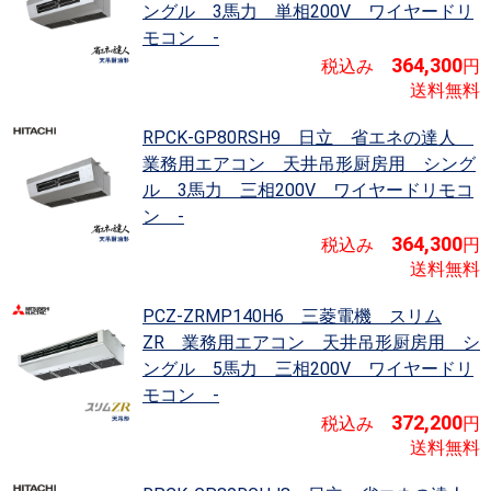
ングル 3馬力 単相200V ワイヤードリ
モコン -
364,300
税込み
円
送料無料
RPCK-GP80RSH9 日立 省エネの達人
業務用エアコン 天井吊形厨房用 シング
ル 3馬力 三相200V ワイヤードリモコ
ン -
364,300
税込み
円
送料無料
PCZ-ZRMP140H6 三菱電機 スリム
ZR
業務用エアコン 天井吊形厨房用 シ
ングル 5馬力 三相200V ワイヤードリ
モコン -
372,200
税込み
円
送料無料