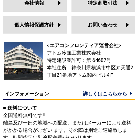
会社情報
特定商取引法
個人情報保護方針
お問い合わせ
<エアコンフロンティア運営会社>
アトム冷熱工業株式会社
特定建設業許可：第 64687号
本社住所：神奈川県横浜市中区弁天通2
丁目21番地アトム関内ビル4Ｆ
インフォメーション
詳しくはこちらから
■ 送料について
全国送料無料です!!
離島及び一部の地域への配送、またはメーカーにより送料
がかかる場合がござい ます。その際は別途ご連絡致しま
す。時間指定は別途配送費がかかります。